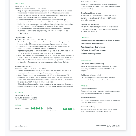
Estoy comprometido con el 
entendimiento de cómo la 
innovación puede transformar 
la experiencia del consumidor 
en el sector retail.
Tendencias de Consumo
Me interesa analizar las 
tendencias de consumo 
actuales y cómo afectan la 
estrategia comercial y de 
marketing de las empresas.