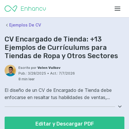
Ejemplos De CV
CV Encargado de Tienda: +13
Ejemplos de Currículums para
Tiendas de Ropa y Otros Sectores
Escrito por
Volen Vulkov
Pub.:
3/28/2025
•
Act.:
7/7/2026
8 min leer
El diseño de un CV de Encargado de Tienda debe
enfocarse en resaltar tus habilidades de ventas,
atención al cliente y organización, así como tu
experiencia laboral. Para facilitarte el trabajo, te
mostramos más de 13 ejemplos de currículum de
Editar y Descargar PDF
encargada de tienda de ropa y de otros sectores.