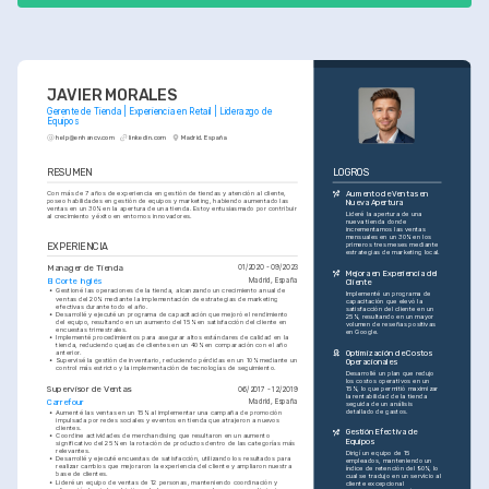
JAVIER MORALES
Gerente de Tienda | Experiencia en Retail | Liderazgo de 
Equipos
help@enhancv.com
linkedin.com
Madrid, España
RESUMEN
LOGROS
Con más de 7 años de experiencia en gestión de tiendas y atención al cliente, 
Aumento de Ventas en 
poseo habilidades en gestión de equipos y marketing, habiendo aumentado las 
Nueva Apertura
ventas en un 30% en la apertura de una tienda. Estoy entusiasmado por contribuir 
Lideré la apertura de una 
al crecimiento y éxito en entornos innovadores.
nueva tienda donde 
incrementamos las ventas 
mensuales en un 30% en los 
EXPERIENCIA
primeros tres meses mediante 
estrategias de marketing local.
Manager de Tienda
01/2020 - 09/2023
Mejora en Experiencia del 
El Corte Inglés
Madrid, España
Cliente
•
Gestioné las operaciones de la tienda, alcanzando un crecimiento anual de 
Implementé un programa de 
ventas del 20% mediante la implementación de estrategias de marketing 
capacitación que elevó la 
efectivas durante todo el año.
satisfacción del cliente en un 
•
Desarrollé y ejecuté un programa de capacitación que mejoró el rendimiento 
25%, resultando en un mayor 
del equipo, resultando en un aumento del 15% en satisfacción del cliente en 
volumen de reseñas positivas 
encuestas trimestrales.
en Google.
•
Implementé procedimientos para asegurar altos estándares de calidad en la 
tienda, reduciendo quejas de clientes en un 40% en comparación con el año 
Optimización de Costos 
anterior.
•
Supervisé la gestión de inventario, reduciendo pérdidas en un 10% mediante un 
Operacionales
control más estricto y la implementación de tecnologías de seguimiento.
Desarrollé un plan que redujo 
los costos operativos en un 
Supervisor de Ventas
15%, lo que permitió maximizar 
06/2017 - 12/2019
la rentabilidad de la tienda 
Carrefour
Madrid, España
seguida de un análisis 
detallado de gastos.
•
Aumenté las ventas en un 15% al implementar una campaña de promoción 
impulsada por redes sociales y eventos en tienda que atrajeron a nuevos 
clientes.
Gestión Efectiva de 
•
Coordine actividades de merchandising que resultaron en un aumento 
Equipos
significativo del 25% en la rotación de productos dentro de las categorías más 
relevantes.
Dirigí un equipo de 15 
•
Desarrollé y ejecuté encuestas de satisfacción, utilizando los resultados para 
empleados, manteniendo un 
realizar cambios que mejoraron la experiencia del cliente y ampliaron nuestra 
índice de retención del 90%, lo 
base de clientes.
cual se tradujo en un servicio al 
•
Lideré un equipo de ventas de 12 personas, manteniendo coordinación y 
cliente excepcional 