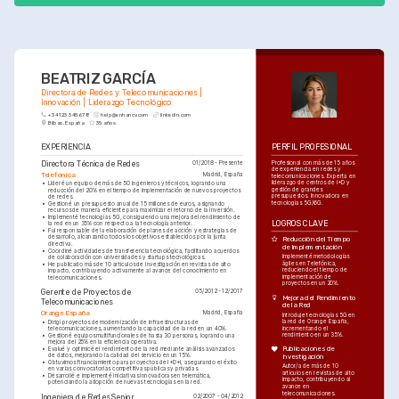
BEATRIZ GARCÍA
Directora de Redes y Telecomunicaciones | 
Innovación | Liderazgo Tecnológico
+34 123 345 678
help@enhancv.com
linkedin.com
Bilbao, España
35 años
EXPERIENCIA
PERFIL PROFESIONAL
Directora Técnica de Redes
Profesional con más de 15 años 
01/2018 - Presente
de experiencia en redes y 
Telefónica
Madrid, España
telecomunicaciones. Experta en 
liderazgo de centros de I+D y 
•
Lideré un equipo de más de 50 ingenieros y técnicos, logrando una 
gestión de grandes 
reducción del 20% en el tiempo de implementación de nuevos proyectos 
presupuestos. Innovadora en 
de redes.
tecnologías 5G/6G.
•
Gestioné un presupuesto anual de 15 millones de euros, asignando 
recursos de manera eficiente para maximizar el retorno de la inversión.
•
Implementé tecnologías 5G, consiguiendo una mejora del rendimiento de 
LOGROS CLAVE
la red en un 35% con respecto a la tecnología anterior.
•
Fui responsable de la elaboración de planes de acción y estrategias de 
desarrollo, alcanzando todos los objetivos establecidos por la junta 
Reducción del Tiempo 
directiva.
de Implementación
•
Coordiné actividades de transferencia tecnológica, facilitando acuerdos 
Implementé metodologías 
de colaboración con universidades y startups tecnológicas.
ágiles en Telefónica, 
•
He publicado más de 10 artículos de investigación en revistas de alto 
reduciendo el tiempo de 
impacto, contribuyendo activamente al avance del conocimiento en 
implementación de 
telecomunicaciones.
proyectos en un 20%.
Gerente de Proyectos de 
05/2012 - 12/2017
Mejora del Rendimiento 
Telecomunicaciones
de la Red
Orange España
Madrid, España
Introduje tecnologías 5G en 
la red de Orange España, 
•
Dirigí proyectos de modernización de infraestructuras de 
incrementando el 
telecomunicaciones, aumentando la capacidad de la red en un 40%.
rendimiento en un 35%.
•
Gestioné equipos multifuncionales de hasta 30 personas, logrando una 
mejora del 25% en la eficiencia operativa.
•
Evalué y optimicé el rendimiento de la red mediante análisis avanzados 
Publicaciones de 
de datos, mejorando la calidad del servicio en un 15%.
Investigación
•
Obtuvimos financiamiento para proyectos de I+D+I, asegurando el éxito 
Autor/a de más de 10 
en varias convocatorias competitivas públicas y privadas.
artículos en revistas de alto 
•
Desarrollé e implementé iniciativas innovadoras en telemática, 
impacto, contribuyendo al 
potenciando la adopción de nuevas tecnologías en la red.
avance en 
telecomunicaciones.
Ingeniera de Redes Senior
02/2007 - 04/2012