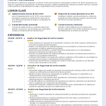
Profesional en auditorías de seguridad con más de 10 años de experiencia, especializado en ENS e ISO 27001. Apasionado por 
mejorar la seguridad de la información y la eficiencia operativa, habiendo implementado sistemas de gestión exitosos y reducido 
costos operativos. Disponibilidad para viajar y comprometido con la excelencia técnica.
LOGROS CLAVE
Implementación exitosa de ISO 27001
Reducción de costos operativos en un 15%
Lideré la implementación de ISO 27001 en una empresa 
Identifiqué y eliminé controles deficientes y esfuerzos 
tecnológica, logrando la certificación en menos de un 
duplicados durante auditorías, logrando una reducción 
año, mejorando la gestión de riesgos y la seguridad de 
del 15% en los costos operativos.
la información.
Fraude detectado y prevenido
Cursos técnicos y formación
A través del análisis de datos y auditorías minuciosas, 
Participé y lideré múltiples cursos y formaciones 
detecté y prevení un caso de fraude que podría haber 
técnicas sobre ENS e ISO 27001, certificando a más de 
costado a la empresa más de 100,000 euros.
50 empleados en un periodo de dos años.
EXPERIENCIA
Auditor de Seguridad de la Información
01/2019 - 01/1970
AENOR
Madrid
•
Lideré auditorías de seguridad de la información conforme a ISO 27001, logrando certificaciones 
para diversas empresas internacionales.
•
Diseñé y coordiné planes de auditoría adaptados a las necesidades y horarios de los clientes, 
garantizando un 98% de satisfacción del cliente.
•
Analicé datos para identificar y corregir deficiencias, duplicaciones y no conformidades, 
mejorando la eficiencia del sistema en un 20%.
•
Preparé y presenté informes de auditoría detallados, ofreciendo recomendaciones prácticas y 
soluciones a los problemas detectados.
•
Colaboré estrechamente con equipos de auditores, facilitando el intercambio de conocimientos y 
experiencias para mejorar continuamente nuestras prácticas.
•
Proporcioné soporte técnico y orientación a equipos comerciales, operativos y de dirección 
técnica sobre normas ENS e ISO 27001.
Consultor de Seguridad de la Información
08/2015 - 12/2018
Deloitte
Madrid
•
Implementé sistemas de gestión de seguridad de la información conforme a ENS e ISO 27001, 
logrando la certificación para clientes en diversos sectores.
•
Realicé revisiones técnicas de expedientes de auditoría, asegurando el cumplimiento con 
criterios técnicos y plazos establecidos.
•
Participé en foros y exposiciones sobre seguridad de la información, actualizándome con las 
últimas tendencias y normativas del sector.
•
Desarrollé políticas y procedimientos de seguridad para empresas, mejorando la protección de 
datos y cumpliendo con regulaciones internacionales.
•
Proporcioné formación a empleados sobre la implementación y mantenimiento de sistemas de 
gestión de seguridad, elevando su competencia en un 15%.
Analista de Seguridad de la Información
05/2012 - 07/2015
Indra
Madrid
•
Monitoreé y evalué la seguridad de sistemas informáticos, reduciendo incidentes de seguridad 
en un 25%.
•
Realicé auditorías internas y externas, identificando áreas de mejora y garantizando el 
cumplimiento de las normas establecidas.
•
Diseñé controles de seguridad para nuevos proyectos, asegurando la protección de información 
sensible y la continuidad del negocio.
•
Colaboré con el equipo de TI para resolver vulnerabilidades, implementando medidas correctivas 