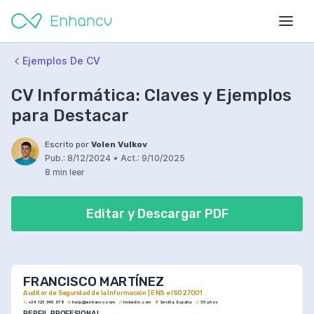
Ejemplos De CV
CV Informática: Claves y Ejemplos
para Destacar
Escrito por
Volen Vulkov
Pub.:
8/12/2024
•
Act.:
9/10/2025
8 min leer
Editar y Descargar PDF
FRANCISCO MARTÍNEZ
Auditor de Seguridad de la Información | ENS e ISO 27001
+34 123 345 678
help@enhancv.com
linkedin.com
Sevilla, España
35 años
PERFIL PROFESIONAL