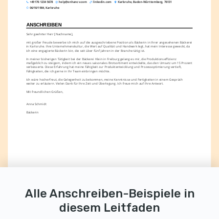
+49 176 1234 5678
help@enhancv.com
linkedin.com
Karlsruhe, Baden-Württemberg, 76131
06/10/1984, Karlsruhe
ANSCHREIBEN
Sehr geehrter Herr [Nachname],
mit großer Freude bewerbe ich mich auf die ausgeschriebene Position als Bäckerin in Ihrer angesehenen Bäckerei 
in Karlsruhe. Ihre Unternehmenskultur, die Wert auf Qualität und Handwerk legt, hat mein Interesse geweckt, da 
ich eine engagierte Bäckerin bin, die seit über fünf Jahren in der Branche tätig ist.
In meiner bisherigen Tätigkeit bei der Bäckerei Klein in Freiburg gelang es mir, die Produktionseffizienz 
maßgeblich zu steigern, indem ich ein neues saisonales Brotsortiment entwickelte, das den Umsatz um 15 Prozent 
verbesserte. Diese Erfahrung hat meine Fähigkeit zur Produktentwicklung und Prozessoptimierung vertieft, 
Fähigkeiten, die ich gerne in Ihr Team einbringen möchte.
Ich wäre hocherfreut, die Gelegenheit zu bekommen, meine Kenntnisse und Fertigkeiten in einem Gespräch 
weiter zu erläutern. Vielen Dank für Ihre Zeit und Überlegung. Ich freue mich auf Ihre Antwort.
Mit freundlichen Grüßen,
Anna Schmidt
Bäckerin
Alle Anschreiben-Beispiele in
diesem Leitfaden