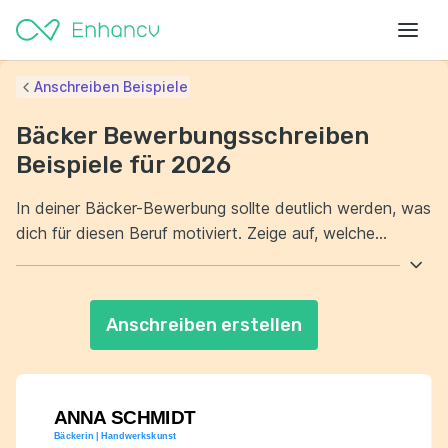
Anschreiben Beispiele
Bäcker Bewerbungsschreiben
Beispiele für 2026
In deiner Bäcker-Bewerbung sollte deutlich werden, was
dich für diesen Beruf motiviert. Zeige auf, welche
Fähigkeiten du durch praktische Erfahrungen erlangt
hast. Erkläre außerdem, warum du dich für genau diese
Bäckerei entschieden hast. Betone, wie du zum Erfolg
Anschreiben erstellen
des Teams beitragen kannst.
ANNA SCHMIDT
Bäckerin | Handwerkskunst