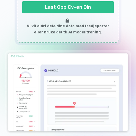
Last Opp Cv-en Din
Vi vil aldri dele dine data med tredjeparter
eller bruke det til AI modelltrening.