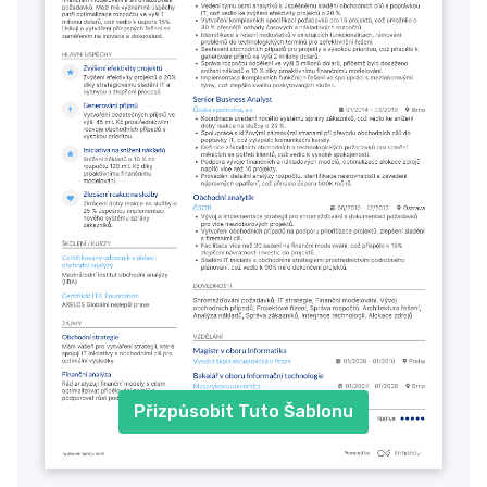
Přizpůsobit Tuto Šablonu