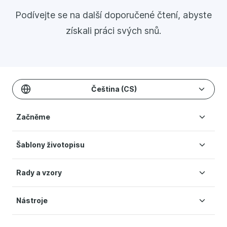
Podívejte se na další doporučené čtení, abyste
získali práci svých snů.
Čeština (CS)
Začněme
Šablony životopisu
Vytvořit životopis
Ceník
Rady a vzory
Šablony životopisu
Nápověda
Moderní životopis
Podmínky
Nástroje
Kariérní blog
Jednoduchý životopis
Ochrana osobních údajů
Dvousloupcový životopis
Nastavení cookies