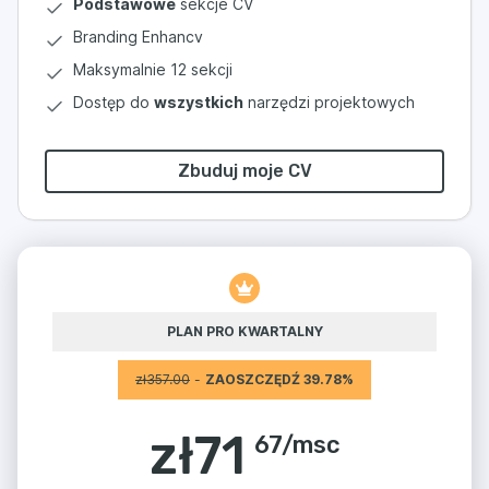
Podstawowe
sekcje CV
Branding Enhancv
Maksymalnie 12 sekcji
Dostęp do
wszystkich
narzędzi projektowych
Zbuduj moje CV
PLAN PRO KWARTALNY
zł
357.00
-
ZAOSZCZĘDŹ 39.78%
zł
71
67
/
msc