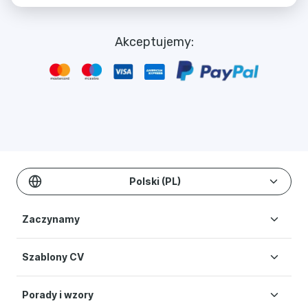
Akceptujemy:
Polski (PL)
Zaczynamy
Szablony CV
Stwórz CV
Cennik
Porady i wzory
Szablony CV
Pomoc