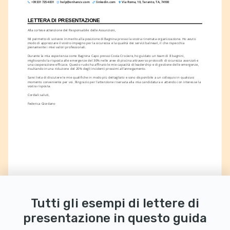
+39 331 725 4831
help@enhancv.com
linkedin.com
Via Roma, 10, Taranto, TA, 74100
LETTERA DI PRESENTAZIONE
Alla cortese attenzione del Responsabile delle Assunzioni,
Mi permetto di scrivere in merito alla posizione di Bagnina presso la vostra rinomata organizzazione. Ho avuto 
modo di apprezzare il vostro impegno per la sicurezza e la qualità dei servizi balneari, il che rispecchia 
pienamente i miei valori professionali.
Durante la mia esperienza come Bagnina Capo presso Costa Crociere, ho guidato un team di 8 bagnini, 
migliorando la risposta alle emergenze del 30% nelle aree di piscina attraverso protocolli di sicurezza avanzati e 
una cooperazione efficace. Questo ruolo ha affinato le mie capacità di leadership e di gestione delle emergenze, 
risultando in una riduzione del 20% degli incidenti prossimi all'annegamento.
Sarei lieta di discutere le mie qualifiche in modo più dettagliato e sono disponibile a un colloquio in qualsiasi 
momento conveniente per voi. Ringrazio per l'attenzione riservata alla mia candidatura e attendo con interesse la 
vostra risposta.
Cordiali saluti,
Federica Giordano
Tutti gli esempi di lettere di
presentazione in questo guida