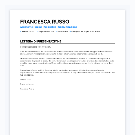
Autorizzo il trattamento dei miei dati personali ai sensi del D. Lgs. 196/2003 e del GDPR