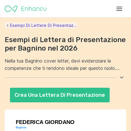
Esempi Di Lettere Di Presentaz...
Esempi di Lettera di Presentazione
per Bagnino nel 2026
Nella tua Bagnino cover letter, devi evidenziare le
competenze che ti rendono ideale per questo ruolo.
Assicurati di menzionare la tua esperienza precedente e
le certificazioni pertinenti. Inoltre, mostra la tua passione
per il soccorso e l'assistenza ai bagnanti. Questo
Crea Una Lettera Di Presentazione
dimostrerà il tuo impegno e la tua dedizione al lavoro.
FEDERICA GIORDANO
Bagnina