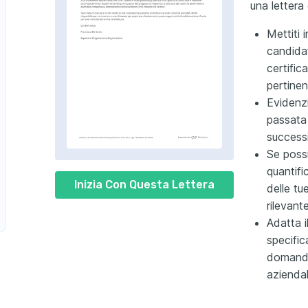
una lettera
Mettiti 
candida
certific
pertinent
Evidenzi
passata
successi
Se possi
quantifi
nte di Educazione Sportiva
Inizia Con Questa Lettera
delle tu
rilevante
Adatta i
specific
domanda
aziendal