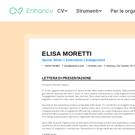
CV
Strumenti
Per le org
ELISA MORETTI
Sports Writer | Journalism | Independent
+39 331 725 4831
help@enhancv.com
linkedin.com
Via Roma, 123, Taranto, TA, 7
LETTERA DI PRESENTAZIONE
Al reparto Risorse Umane,
Vi scrivo riguardo alla posizione di sports writer nella vostra stimata azienda. Dedicandom
giornalismo sportivo per oltre 7 anni, mi sono sempre concentrata su come migliorare l'int
l'engagement tramite contenuti ben costruiti. Sono stata ispirata dai vostri recenti success
digitale e credo che i miei valori professionali si allineino perfettamente con la vostra visi
Durante la mia esperienza presso La Gazzetta dello Sport, ho coordinato un progetto di soc
concentrava sui pronostici sportivi. In questo ruolo, sono riuscita a coinvolgere oltre 100.
l'impatto positivo che una gestione efficace dei contenuti sui social media può avere sull'
Quest'iniziativa ha portato a un aumento significativo della visibilità e del coinvolgimento d
che ritengo possa essere replicato e migliorato nel vostro ambiente aziendale.
Sarei lieta di avere l'opportunità di discutere ulteriormente come le mie esperienze e co
contribuire al successo della vostra squadra. Sono disponibile per un colloquio e resto in a
riscontro. Vi ringrazio in anticipo per l'attenzione e il tempo dedicato alla mia candidatura
Cordiali saluti,