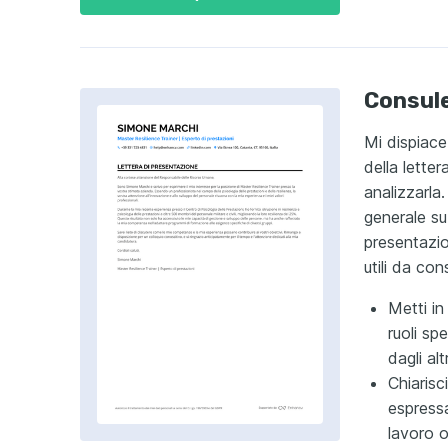
Consule
Mi dispiace
della lette
analizzarla.
generale su
presentazio
utili da con
Metti in
ruoli sp
dagli alt
Chiarisc
espressa
lavoro o