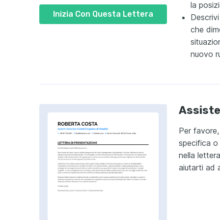
la posiz
Inizia Con Questa Lettera
Descrivi
che dimo
situazion
nuovo r
Assiste
Per favore,
specifica o 
nella lette
aiutarti ad