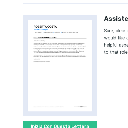
Assiste
Sure, pleas
would like 
helpful aspe
to that role
Inizia Con Questa Lettera