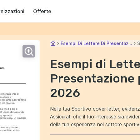
anizzazioni
Offerte
Esempi Di Lettere Di Presentaz...
S
Esempi di Lette
4100
Presentazione 
2026
i intensamente al 
erazione e 
i nel campo dell'editoria 
one innovativa.
Nella tua Sportivo cover letter, eviden
ial media che si 
000 utenti, dimostrando 
Assicurati che il tuo interesse sia evidente fin dall'inizio. In
engagement. 
ell'azienda, un risultato 
della tua esperienza nel settore sporti
mpetenze possano 
ttesa di un vostro 
competenza.
.