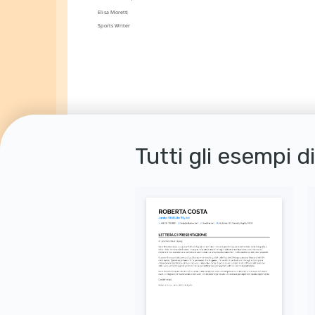
Elisa Moretti
Sports Writer
Tutti gli esempi d
Autorizzo il trattamento dei miei dati personali ai sensi del D. Lgs. 196/2003 e del GDPR