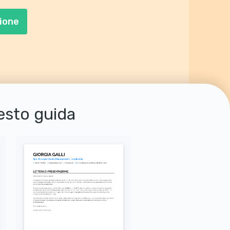
ione
uesto guida