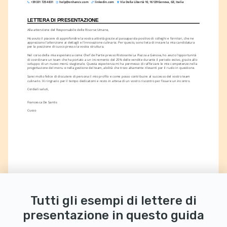
+39 331 725 4831
help@enhancv.com
linkedin.com
Via Della Libertà 10, 16129 Genova, GE, Italia
LETTERA DI PRESENTAZIONE
Alla attenzione del Responsabile delle Risorse Umane,
Ho avuto il piacere di approfondire la vostra attività grazie al passaparola positivo di colleghi e fornitori, che ne 
apprezzano l'attenzione ai dettagli e l'innovazione culinaria. Per questo, sono lieta di inviare la mia candidatura 
per la posizione di cuoco presso la vostra struttura.
Nel corso della mia esperienza come Chef de Partie presso Ristorante La Piazza a Genova, ho avuto l'opportunità 
di coordinare un team che ha portato a un incremento del 25% delle vendite durante il periodo estivo, grazie allo 
sviluppo di un nuovo menù stagionale. Questa esperienza mi ha permesso di rafforzare le mie competenze nella 
progettazione del menu e nella gestione del team, abilità che trovo altamente rilevanti per il ruolo in questione.
Sarei molto felice di discutere di persona il mio profilo e come posso contribuire al successo del vostro team 
culinario. Vi ringrazio per il tempo dedicatomi e resto in attesa di un vostro riscontro per fissare un incontro.
Cordiali saluti,
Francesca De Santis
Cuoco
Tutti gli esempi di lettere di
presentazione in questo guida