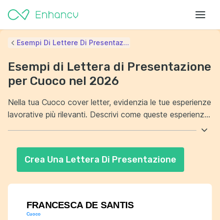
Esempi Di Lettere Di Presentaz...
Esempi di Lettera di Presentazione
per Cuoco nel 2026
Nella tua Cuoco cover letter, evidenzia le tue esperienze
lavorative più rilevanti. Descrivi come queste esperienze
ti abbiano preparato per il ruolo per cui ti stai
candidando. Inoltre, parla delle tue abilità culinarie e
della tua passione per la cucina. Spiega come intendi
Crea Una Lettera Di Presentazione
contribuire positivamente alla squadra del ristorante.
FRANCESCA DE SANTIS
Cuoco