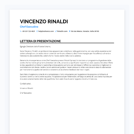
Autorizzo il trattamento dei miei dati personali ai sensi del D. Lgs. 196/2003 e del GDPR