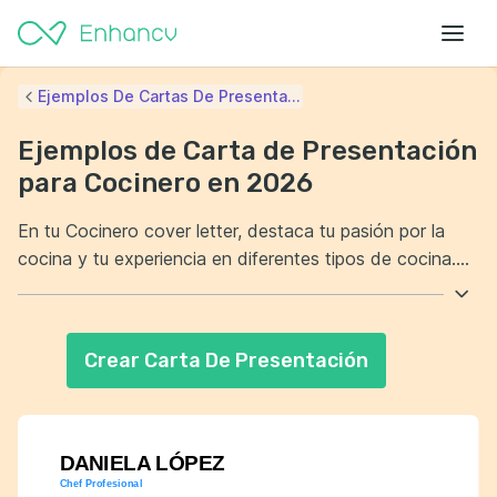
Ejemplos De Cartas De Presenta...
Ejemplos de Carta de Presentación
para Cocinero en 2026
En tu Cocinero cover letter, destaca tu pasión por la
cocina y tu experiencia en diferentes tipos de cocina.
Resalta cómo tu atención al detalle asegura la calidad
en cada plato que preparas. Demuestra tu habilidad para
trabajar de manera eficiente en un entorno de ritmo
Crear Carta De Presentación
rápido. Menciona cómo contribuyes positivamente al
equipo manteniendo un ambiente de trabajo
colaborativo.
DANIELA LÓPEZ
Chef Profesional