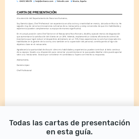
+34 612 345 678
help@enhancv.com
linkedin.com
Murcia, España
CARTA DE PRESENTACIÓN
A la atención del Departamento de Recursos Humanos,
Soy Daniela López, Chef Profesional con experiencia en alta cocina y creatividad en menús, ubicada en Murcia. He 
seguido muy de cerca las innovaciones culinarias de su restaurante, y estoy convencida de que mis habilidades y 
experiencia pueden complementar su equipo de manera significativa.
En mi actual posición como Chef Senior en el Restaurante Paco Roncero, diseñé y ejecuté menús de degustación 
que aumentaron la satisfacción del cliente en un 20%. Además, implementé un sistema eficiente de control de 
inventarios que logró reducir el desperdicio alimentario en un 15%. Estas experiencias no solo han mejorado mis 
habilidades en la gestión de la cocina, sino también en la supervisión del personal, contribuyendo al logro de 
objetivos clave en el restaurante.
Agradecería la oportunidad de discutir cómo mis habilidades y experiencias pueden contribuir al éxito continuo 
de su equipo. Quedo a su disposición para concertar una entrevista en la que pueda detallar cómo puedo aportar 
valor a su restaurante. Gracias por considerar mi candidatura. Espero con interés su respuesta.
Atentamente,
Daniela López
Chef Profesional
Todas las cartas de presentación
en esta guía.