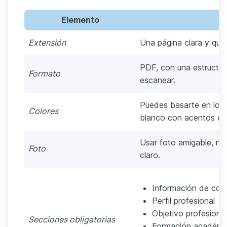
Elemento
D
Extensión
Una página clara y que
PDF, con una estructur
Formato
escanear.
Puedes basarte en los
Colores
blanco con acentos en 
Usar foto amigable, nít
Foto
claro.
Información de con
Perfil profesional
Objetivo profesional
Secciones obligatorias
Formación académi