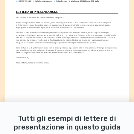
+39 331 725 4831
help@enhancv.com
linkedin.com
Via Roma, 00100 Roma, RM, Italia
LETTERA DI PRESENTAZIONE
Alla cortese attenzione del Dipartimento di Fotografia
Egregio Responsabile delle Assunzioni, sono lieto di presentare la mia candidatura per il ruolo di fotografo 
all'interno del vostro dinamico team. Ho avuto modo di approfondire la vostra azienda e apprezzo il vostro 
impegno nella creazione di esperienze turistiche indimenticabili per i clienti.
Durante la mia esperienza come Fotografo Turistico presso SmilePhoto a Firenze, ho sviluppato immagini 
accattivanti che hanno aumentato le vendite del 30% in un trimestre. Questo risultato è stato reso possibile dalle 
mie abilità di comunicazione e persuasione, che mi hanno permesso di collaborare efficacemente con il team di 
marketing e turismo per migliorare la fidelizzazione dei clienti. Ho inoltre gestito con successo strumenti 
fotografici avanzati e software di fotoritocco per garantire immagini della massima qualità.
Sarei entusiasta di poter contribuire con la mia esperienza e passione alla vostra azienda. Rimango a disposizione 
per un colloquio e spero di poter discutere di persona su come posso apportare un valore aggiunto al vostro 
team. Vi ringrazio per il tempo dedicato alla revisione della mia candidatura.
Cordiali saluti,
Nicola Monti, Fotografo Professionista
Tutti gli esempi di lettere di
presentazione in questo guida