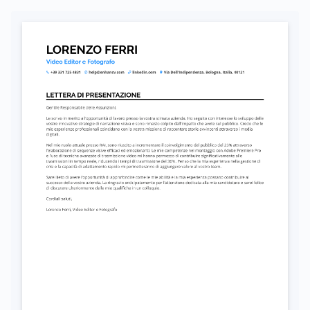
Autorizzo il trattamento dei miei dati personali ai sensi del D. Lgs. 196/2003 e del GDPR