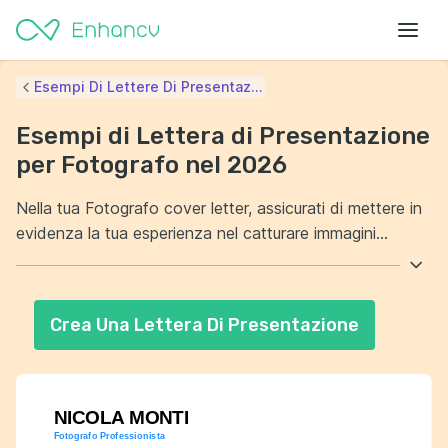
Esempi Di Lettere Di Presentaz...
Esempi di Lettera di Presentazione
per Fotografo nel 2026
Nella tua Fotografo cover letter, assicurati di mettere in
evidenza la tua esperienza nel catturare immagini
mozzafiato. Fai sapere al datore di lavoro come la tua
creatività distingue il tuo lavoro dagli altri. Sottolinea le
tue competenze tecniche e la capacità di utilizzare
Crea Una Lettera Di Presentazione
diverse attrezzature fotografiche. Dimostra come la tua
passione per la fotografia si rifletta nel tuo modo di
lavorare.
NICOLA MONTI
Fotografo Professionista