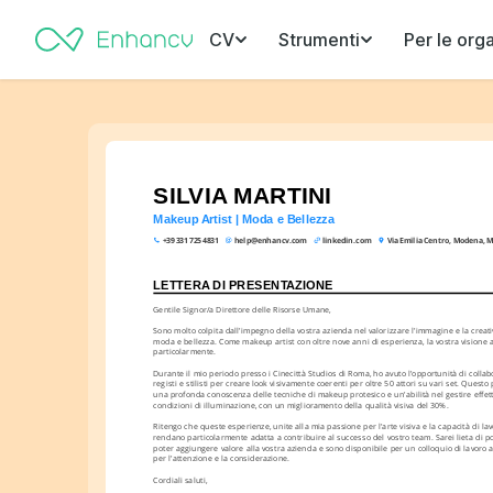
CV
Strumenti
Per le org
SILVIA MARTINI
Makeup Artist | Moda e Bellezza
+39 331 725 4831
help@enhancv.com
linkedin.com
Via Emilia Centro, Modena, M
LETTERA DI PRESENTAZIONE
Gentile Signor/a Direttore delle Risorse Umane,
Sono molto colpita dall'impegno della vostra azienda nel valorizzare l'immagine e la creativi
moda e bellezza. Come makeup artist con oltre nove anni di esperienza, la vostra visione ar
particolarmente.
Durante il mio periodo presso i Cinecittà Studios di Roma, ho avuto l'opportunità di collab
registi e stilisti per creare look visivamente coerenti per oltre 50 attori su vari set. Questo 
una profonda conoscenza delle tecniche di makeup protesico e un'abilità nel gestire effetti
condizioni di illuminazione, con un miglioramento della qualità visiva del 30%.
Ritengo che queste esperienze, unite alla mia passione per l'arte visiva e la capacità di lav
rendano particolarmente adatta a contribuire al successo del vostro team. Sarei lieta di p
poter aggiungere valore alla vostra azienda e sono disponibile per un colloquio di lavoro a
per l'attenzione e la considerazione.
Cordiali saluti,