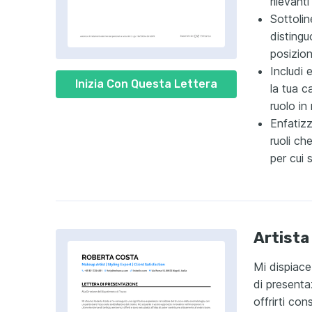
rilevanti
Sottolin
distingu
posizion
Includi
Inizia Con Questa Lettera
la tua c
ruolo in
Enfatizz
ruoli ch
per cui
Artista
Mi dispiace
di presenta
offrirti con