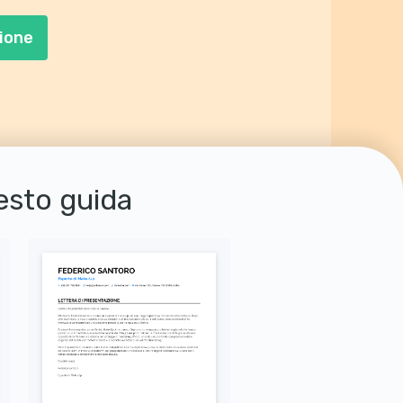
ione
uesto guida