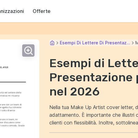
anizzazioni
Offerte
Esempi Di Lettere Di Presentaz...
M
Esempi di Lette
O, 41121
Presentazione 
nel 2026
tà nel settore della 
tistica mi risuona 
orare con un team di 
Nella tua Make Up Artist cover letter, d
progetto ha richiesto 
 sotto diverse 
adattamento. È importante che illustri c
orare in team, mi 
clienti con flessibilità. Inoltre, sottolinea la tua esperienza e competenza nel settore
oter discutere come 
l vostro comodo. Grazie 
cosmetico. Devi dimostrare che sei agg