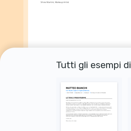
Silvia Martini, Makeup Artist
Tutti gli esempi d
Autorizzo il trattamento dei miei dati personali ai sensi del D. Lgs. 196/2003 e del GDPR