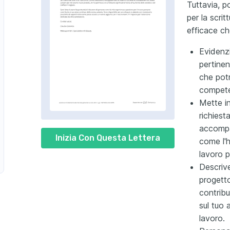
Tuttavia, po
co per la Pubblicità
per la scrit
efficace che
ni
Evidenzi
pertinen
er la Televisione
che pot
compete
Mette i
richiest
accompa
Trucco per Eventi Speciali
Inizia Con Questa Lettera
come l'h
lavoro 
Descrive
progetto
contribu
sul tuo 
lavoro.