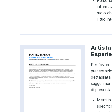
Persona
informaz
ruolo c
il tuo i
Artista
Esperi
Per favore, 
presentazio
dettagliata
suggeriment
di presenta
Metti in
specifi