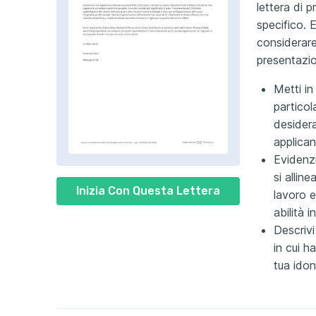
lettera di 
specifico. E
considerare 
presentazi
Metti in
particol
desidera
applica
Evidenz
si allin
Inizia Con Questa Lettera
lavoro e
abilità 
Descrivi
in cui h
tua idon