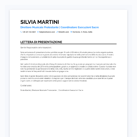
Autorizzo il trattamento dei miei dati personali ai sensi del D. Lgs. 196/2003 e del GDPR