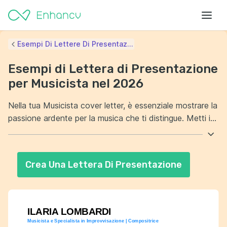
Esempi Di Lettere Di Presentaz...
Esempi di Lettera di Presentazione
per Musicista nel 2026
Nella tua Musicista cover letter, è essenziale mostrare la
passione ardente per la musica che ti distingue. Metti in
evidenza le tue esperienze passate e come queste
abbiano contribuito alla tua crescita professionale. Devi
dimostrare la tua abilità nel lavorare in team e
Crea Una Lettera Di Presentazione
condividerla con entusiasmo. Non dimenticare di
evidenziare la tua capacità di adattarti velocemente a
nuovi progetti o ambienti musicali.
ILARIA LOMBARDI
Musicista e Specialista in Improvvisazione | Compositrice