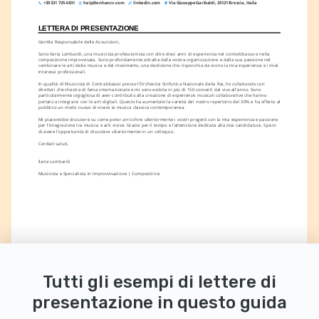
+39 331 725 4831
help@enhancv.com
linkedin.com
Via Giuseppe Garibaldi, 25121 Brescia, Italia
LETTERA DI PRESENTAZIONE
Gentile Responsabile delle Assunzioni,
Sono Ilaria Lombardi, una musicista professionista con oltre dieci anni di esperienza nel contrabbasso e nella 
composizione improvvisata. Sono profondamente attratta dalla vostra organizzazione e dalla sua passione nel 
combinare le arti della musica e del movimento, una dedizione che rispecchia da vicino la mia esperienza e i miei 
interessi professionali.
In qualità di Musicista di Contrabbasso presso l'Orchestra Sinfonica Nazionale della Rai, ho collaborato con 
direttori d'orchestra di fama internazionale e mi sono esibita in più di 150 concerti dal vivo all'anno. Sono 
particolarmente orgogliosa di aver contribuito alla creazione di esperienze musicali collaborative che hanno 
portato a integrarsi con le arti digitali. Questo ha aumentato la varietà del nostro repertorio del 30% e ha offerto al 
pubblico un modo nuovo di vivere la musica classica contemporanea.
Mi piacerebbe discutere su come poter arricchire ulteriormente i vostri progetti con la mia esperienza e passione 
per l'integrazione tra musica e arti visive. Grazie per il tempo e l'attenzione dedicata alla mia candidatura. Spero 
di avere l'opportunità di discutere ulteriormente in un colloquio.
Cordiali saluti,
Ilaria Lombardi
Musicista e Specialista in Improvvisazione | Compositrice
Tutti gli esempi di lettere di
presentazione in questo guida