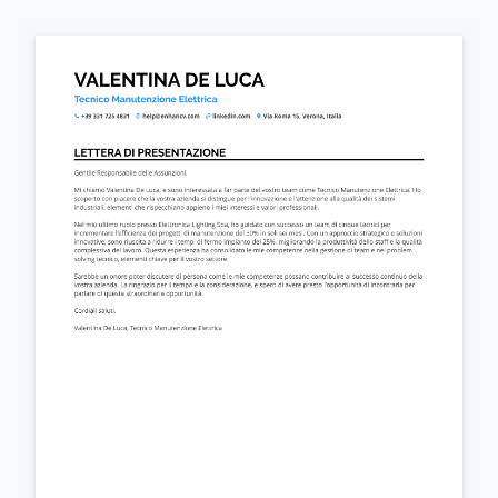
Autorizzo il trattamento dei miei dati personali ai sensi del D. Lgs. 196/2003 e del GDPR