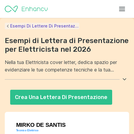
Esempi Di Lettere Di Presentaz...
Esempi di Lettera di Presentazione
per Elettricista nel 2026
Nella tua Elettricista cover letter, dedica spazio per
evidenziare le tue competenze tecniche e la tua
esperienza nel settore. Assicurati di citare progetti
rilevanti che dimostrano la tua abilità nel risolvere
problemi complessi. Inoltre, metti in risalto le tue
Crea Una Lettera Di Presentazione
capacità di lavorare in team e la tua attenzione ai
dettagli. Dimostra al datore di lavoro che sei la scelta
giusta grazie al tuo forte impegno per la sicurezza sul
lavoro.
MIRKO DE SANTIS
Tecnico Elettrico