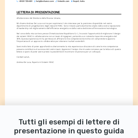
+39 331 725 4831
help@enhancv.com
linkedin.com
Napoli, Italia
LETTERA DI PRESENTAZIONE
All'attenzione del Direttore delle Risorse Umane,
Mi chiamo Andrea De Luca e scrivo per esprimere il mio interesse per la posizione disponibile nel vostro 
dipartimento di progettazione degli impianti HVAC. Sono rimasto particolarmente colpito dalla vostra reputazione 
di leadership nel miglioramento dell'efficienza energetica e dalla vostra dedizione all'innovazione tecnologica.
Nel corso della mia carriera presso Climatizzazione Napolitano S.r.l., ho avuto l'opportunità di migliorare il design 
dei sistemi HVAC in collaborazione con un team di ingegneri, portando a un notevole risparmio energetico del 
30%. Questa esperienza mi ha permesso di affinare le mie competenze tecniche e di comprendere appieno 
l'importanza di un approccio collaborativo per ottenere risultati sostenibili.
Sarei molto lieto di poter approfondire ulteriormente la mia esperienza e discutere di come le mie competenze 
possano contribuire al successo del vostro team. Apprezzo il tempo che mi avete concesso per la lettura di questa 
lettera e spero di poter avere presto la possibilità di incontrarvi di persona per un colloquio.
Cordiali saluti,
Andrea De Luca, Esperto in Sistemi HVAC
Tutti gli esempi di lettere di
presentazione in questo guida