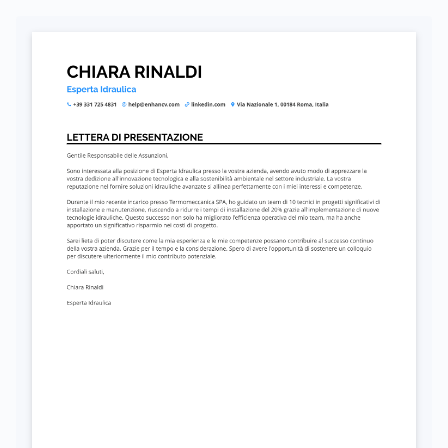
Autorizzo il trattamento dei miei dati personali ai sensi del D. Lgs. 196/2003 e del GDPR