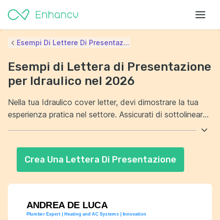
Esempi Di Lettere Di Presentaz...
Esempi di Lettera di Presentazione
per Idraulico nel 2026
Nella tua Idraulico cover letter, devi dimostrare la tua
esperienza pratica nel settore. Assicurati di sottolineare
le competenze tecniche specifiche che possiedi e come
queste possono beneficio per il datore di lavoro. Inoltre,
evidenzia la tua capacità di risolvere problemi in modo
Crea Una Lettera Di Presentazione
efficiente. Mostra anche la tua disponibilità a lavorare in
orari flessibili per soddisfare le esigenze dei clienti.
ANDREA DE LUCA
Plumber Expert | Heating and AC Systems | Innovation