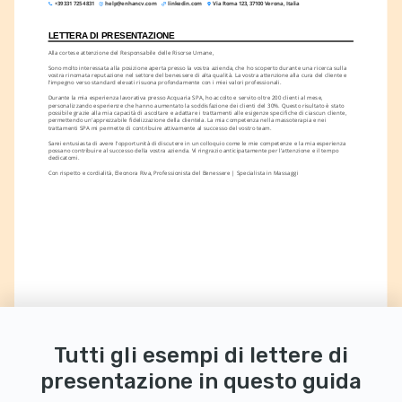
+39 331 725 4831
help@enhancv.com
linkedin.com
Via Roma 123, 37100 Verona, Italia
LETTERA DI PRESENTAZIONE
Alla cortese attenzione del Responsabile delle Risorse Umane,
Sono molto interessata alla posizione aperta presso la vostra azienda, che ho scoperto durante una ricerca sulla 
vostra rinomata reputazione nel settore del benessere di alta qualità. La vostra attenzione alla cura del cliente e 
l'impegno verso standard elevati risuona profondamente con i miei valori professionali.
Durante la mia esperienza lavorativa presso Acquaria SPA, ho accolto e servito oltre 200 clienti al mese, 
personalizzando esperienze che hanno aumentato la soddisfazione dei clienti del 30%. Questo risultato è stato 
possibile grazie alla mia capacità di ascoltare e adattare i trattamenti alle esigenze specifiche di ciascun cliente, 
permettendo un'apprezzabile fidelizzazione della clientela. La mia competenza nella massoterapia e nei 
trattamenti SPA mi permette di contribuire attivamente al successo del vostro team.
Sarei entusiasta di avere l'opportunità di discutere in un colloquio come le mie competenze e la mia esperienza 
possano contribuire al successo della vostra azienda. Vi ringrazio anticipatamente per l'attenzione e il tempo 
dedicatomi.
Con rispetto e cordialità, Eleonora Riva, Professionista del Benessere | Specialista in Massaggi
Tutti gli esempi di lettere di
presentazione in questo guida