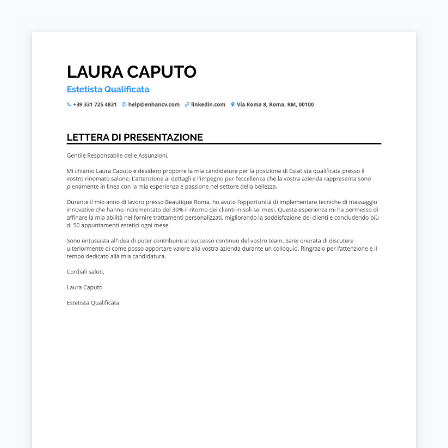
Autorizzo il trattamento dei miei dati personali ai sensi del D. Lgs. 196/2003 e del GDPR