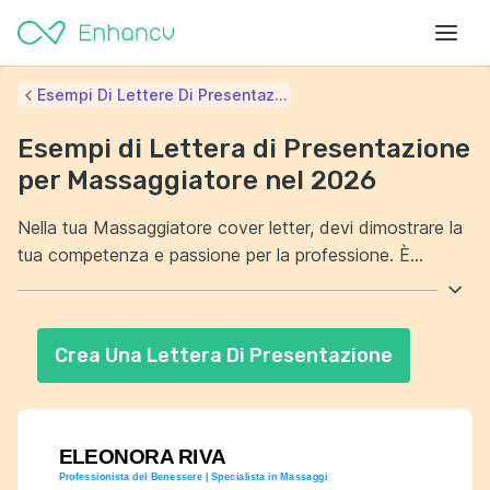
Esempi Di Lettere Di Presentaz...
Esempi di Lettera di Presentazione
per Massaggiatore nel 2026
Nella tua Massaggiatore cover letter, devi dimostrare la
tua competenza e passione per la professione. È
importante sottolineare l'esperienza che hai acquisito nel
campo del massaggio terapeutico. Inoltre, mostra la tua
capacità di personalizzare i trattamenti secondo le
Crea Una Lettera Di Presentazione
esigenze dei clienti. Fai emergere la tua dedizione nel
promuovere il benessere e la salute attraverso il
contatto umano.
ELEONORA RIVA
Professionista del Benessere | Specialista in Massaggi