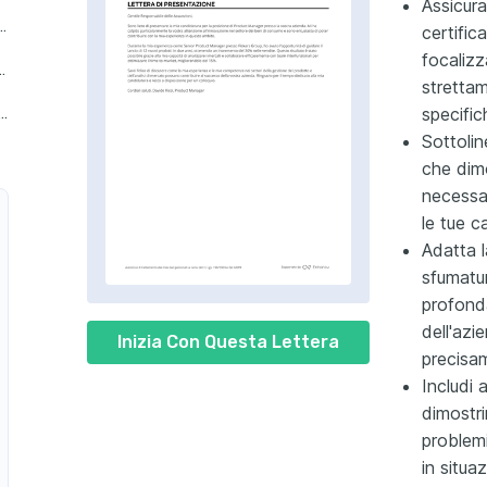
Assicura
ger di Prodotti di Lusso
certific
focalizz
di Alimenti e Bevande
strettam
specific
t Manager di E-commerce
Sottolin
che dim
necessar
le tue c
Adatta l
sfumatu
profond
dell'az
Inizia Con Questa Lettera
precisa
Includi
dimostri
problemi
in situaz