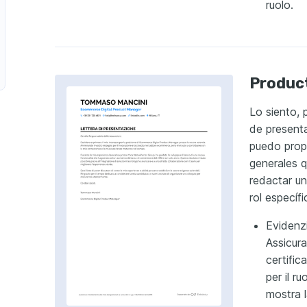
ruolo.
Product
Lo siento, 
de presenta
puedo prop
generales q
redactar un
rol específ
Evidenzi
Assicura
certific
per il r
mostra 