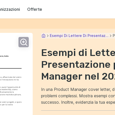
anizzazioni
Offerte
Esempi Di Lettere Di Presentaz...
P
Esempi di Lette
cia, Italia
Presentazione 
Manager nel 2
, affascinata dal vostro 
e l'innovazione mi ha 
avuto l'opportunità di 
In una Product Manager cover letter, de
a leadership, siamo 
ficativamente la 
problemi complessi. Mostra esempi conc
zione multidisciplinare, 
successo. Inoltre, evidenzia la tua esperienza nel gestire progetti dall'inizio alla fine. Fai
vostri progetti, e spero 
o per la vostra 
vedere al datore di lavoro che possied