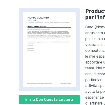
Product
per l'In
Caro [Nome
entusiasta 
per il ruol
vostra stim
competenza 
le mie esp
apportare u
team. Nel c
anni di esp
particolare 
attività spe
avuto la pos
esperienze 
Inizia Con Questa Lettera
di affinare 