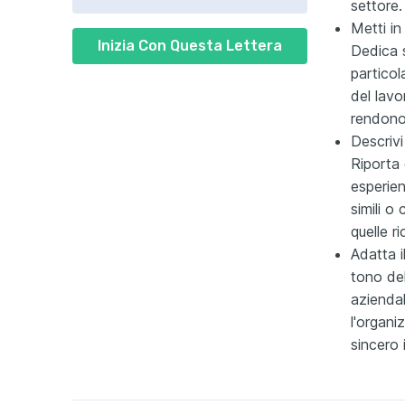
settore.
Metti in
Inizia Con Questa Lettera
Dedica 
particol
del lav
rendono 
Descrivi
Riporta 
esperien
simili o
quelle r
Adatta i
tono del
aziendale
l'organi
sincero 