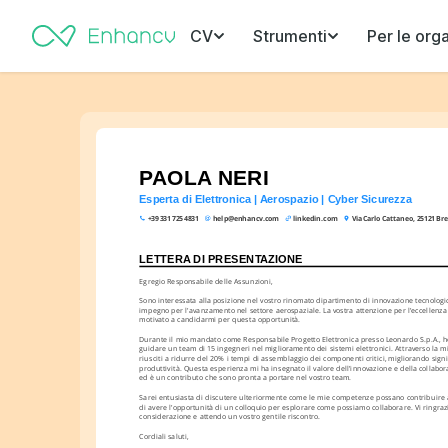
CV
Strumenti
Per le org
PAOLA NERI
Esperta di Elettronica | Aerospazio | Cyber Sicurezza
+39 331 725 4831
help@enhancv.com
linkedin.com
Via Carlo Cattaneo, 25121 Bres
LETTERA DI PRESENTAZIONE
Egregio Responsabile delle Assunzioni,
Sono interessata alla posizione nel vostro rinomato dipartimento di innovazione tecnologica
impegno per l'avanzamento nel settore aerospaziale. La vostra attenzione per l'eccellenza 
motivato a candidarmi per questa opportunità.
Durante il mio mandato come Responsabile Progetto Elettronica presso Leonardo S.p.A., ho 
guidare un team di 15 ingegneri nel miglioramento dei sistemi elettronici. Attraverso la mi
riusciti a ridurre del 20% i tempi di assemblaggio dei componenti critici, migliorando signi
produttività. Questa esperienza mi ha insegnato il valore dell'innovazione e della collabora
ed è un contributo che sono pronta a portare nel vostro team.
Sarei entusiasta di discutere ulteriormente come le mie competenze possano contribuire ai 
di avere l'opportunità di un colloquio per esplorare come possiamo collaborare. Vi ringrazi
considerazione e attendo un vostro gentile riscontro.
Cordiali saluti,