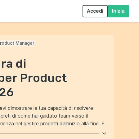
Accedi
Inizia
roduct Manager
ra di
per Product
026
vi dimostrare la tua capacità di risolvere
reti di come hai guidato team verso il
i una comunicazione efficace e orientata ai