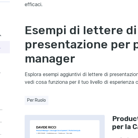
efficaci.
Esempi di lettere di
presentazione per 
i per la Casa
manager
per l'Infanzia
Esplora esempi aggiuntivi di lettere di presentazi
vedi cosa funziona per il tuo livello di esperienza o
Per Ruolo
uct Manager nel Settore Farmaceutico
Product
er di Prodotti Industriali
per la 
tto in Tecnologia