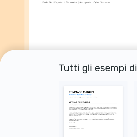
Paola Neri, Esperta di Elettronica | Aerospazio | Cyber Sicurezza
Tutti gli esempi d
Autorizzo il trattamento dei miei dati personali ai sensi del D. Lgs. 196/2003 e del GDPR