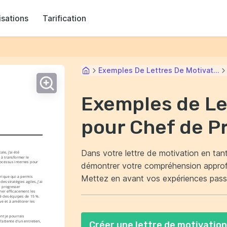
isations
Tarification
Exemples De Lettres De Motivat...
Exemples de Le
pour Chef de P
Dans votre lettre de motivation en tant
e, j’ai été 
 à transformer le 
ocessus internes pour 
démontrer votre compréhension approf
Mettez en avant vos expériences passé
rique qui a permis 
 stratégies agiles, j'ai 
 progresser 
et à répondre aux besoins des clients. Assurez-vous de souligner vos compétences en
ner efficacement les 
é des équipes de 15 %. 
gestion de projet et votre aptitude à tr
 et à améliorer les 
refléter votre passion pour le rôle et
t je pourrais 
attente d'un entretien, 
Créer une lettre de motivation