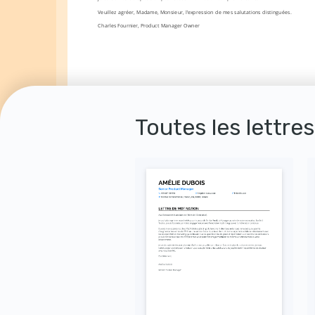
Veuillez agréer, Madame, Monsieur, l’expression de mes salutations distinguées.
Charles Fournier, Product Manager Owner
Toutes les lettre