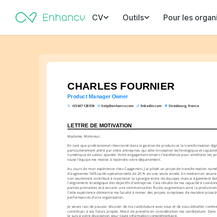
CV
Outils
Pour les organ
CHARLES FOURNIER
Product Manager Owner
+33 647 128 934
help@enhancv.com
linkedin.com
Strasbourg, France
LETTRE DE MOTIVATION
Madame, Monsieur,
En tant que professionnel chevronné dans la gestion de produits et la transformation digital
particulièrement attiré par votre entreprise, qui allie innovation technologique et capacité
numérique en valeur ajoutée. Votre engagement envers l'excellence pour améliorer les pr
toute l'équipe me motive à rejoindre votre département.
Au cours de mon expérience chez Capgemini, j'ai piloté un projet de transformation numé
d'augmenter l’efficacité opérationnelle de 20 % en une seule année. En mettant en œuvre des
non seulement contribué à maximiser la synergie entre les équipes mais ai également fait
l'alignement stratégique des objectifs d'entreprise. Cela résulte de ma capacité à coordon
parties prenantes et à assurer une communication fluide, augmentant ainsi la productivit
Cette expérience démontre ma faculté à mener des projets complexes de manière proactive
performances d'une organisation.
Je serais ravi de pouvoir discuter de ma candidature avec vous et de vous détailler commen
contribuer à vos futurs projets. Merci de prendre en considération ma candidature. Dans l'
je suis à votre disposition pour toute information complémentaire.