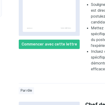
Souligne
est dire
postulez
candida
Mettez 
spécifi
du post
Commencer avec cette lettre
l'expéri
Incluez 
spécifiq
démontr
efficace
Par rôle
Chef de