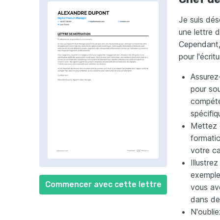
Je suis dés
une lettre 
Cependant, 
pour l'écrit
Assurez-
pour sou
compéte
spécifiq
Mettez e
formatio
votre ca
Illustre
exemple
Commencer avec cette lettre
vous av
dans de
N'oubli