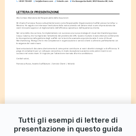
+39 331 725 4831
help@enhancv.com
linkedin.com
Via Giuseppe Garibaldi, 98121 Messina ME, Italia
LETTERA DI PRESENTAZIONE
Alla Cortese Attenzione del Responsabile delle Assunzioni
Mi chiamo Francesca Russo e attualmente lavoro come Responsabile Organizzazione Scaffali presso Carrefour a 
Messina. Ho seguito con interesse l'evoluzione della vostra azienda nel settore retail e sono impressionata dai 
vostri innovativi approcci al miglioramento dell'efficienza operativa e dell'esperienza cliente.
Nel corso della mia carriera, ho implementato con successo una nuova strategia di visual merchandising presso 
Coop a Catania, che ha migliorato l'attrattività del prodotto del 20%. Questo risultato è stato ottenuto combinando 
la mia esperienza nella gestione degli scaffali con le tecniche avanzate acquisite durante il corso di Visual 
Merchandising. Ritengo che le mie competenze in organizzazione e servizio clienti si allineino perfettamente con 
le esigenze del vostro team.
Sarei entusiasta di discutere ulteriormente di come potrei contribuire ai vostri obiettivi strategici e di efficienza. Vi 
prego di contattarmi per un colloquio conoscitivo, in modo da esplorare assieme come potrei inserirsi con 
successo nel vostro team. Vi ringrazio per l'attenzione riservata alla mia candidatura.
Cordiali saluti,
Francesca Russo, Assetto Scaffalature | Servizio Clienti | Velocità
Tutti gli esempi di lettere di
presentazione in questo guida