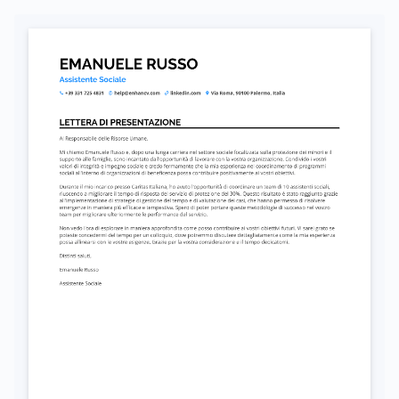
Autorizzo il trattamento dei miei dati personali ai sensi del D. Lgs. 196/2003 e del GDPR