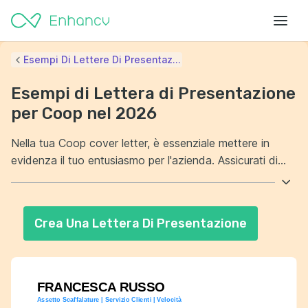
Esempi Di Lettere Di Presentaz...
Esempi di Lettera di Presentazione
per Coop nel 2026
Nella tua Coop cover letter, è essenziale mettere in
evidenza il tuo entusiasmo per l'azienda. Assicurati di
dimostrare una conoscenza approfondita dei valori e
dell'impegno di Coop verso la sostenibilità. Includi anche
esperienze lavorative che mostrano la tua capacità di
Crea Una Lettera Di Presentazione
collaborare efficacemente in team. Fai capire
chiaramente come le tue abilità possono contribuire al
successo di Coop.
FRANCESCA RUSSO
Assetto Scaffalature | Servizio Clienti | Velocità