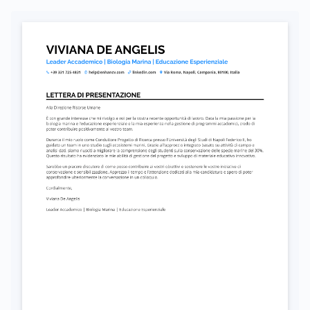
Autorizzo il trattamento dei miei dati personali ai sensi del D. Lgs. 196/2003 e del GDPR