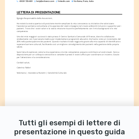
+39 331 725 4831
help@enhancv.com
linkedin.com
Via Roma, Prato, Italia
LETTERA DI PRESENTAZIONE
Egregio Responsabile delle Assunzioni,
Ho notato la vostra apertura di posizione mentre ampliavo la mia conoscenza su iniziative che valorizzano 
l'assistenza sanitaria comunitaria e ho appreso del vostro impegno nel creare ambienti inclusivi e supportivi per i 
pazienti. Trovo che i vostri valori e la vostra missione risuonino perfettamente con il mio background e le mie 
competenze.
Uno dei miei maggiori successi è stato presso il Centro Sanitario Comunale di Firenze, dove ho collaborato 
strettamente con il personale medico per implementare programmi educativi che hanno visto un incremento del 
20% nella partecipazione dei pazienti. Questo risultato è stato raggiunto grazie alla mia capacità di identificare e 
superare barriere culturali, facilitando così un migliore coinvolgimento dei pazienti nella gestione della propria 
salute.
Sarei lieta di esplorare come la mia esperienza e le mie competenze possano contribuire al vostro team. Sono a 
disposizione per un colloquio conoscitivo e contatterò presto il vostro ufficio per coordinare un incontro. Grazie 
per l'attenzione e la considerazione.
Cordiali saluti,
Caterina Fabbri
Volontaria | Assistenza Pazienti | Sensibilità Culturale
Tutti gli esempi di lettere di
presentazione in questo guida