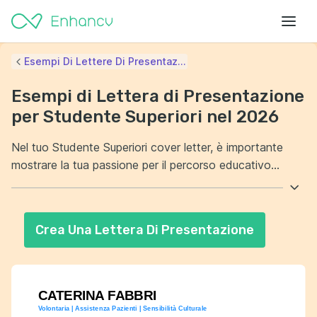
Esempi Di Lettere Di Presentaz...
Esempi di Lettera di Presentazione
per Studente Superiori nel 2026
Nel tuo Studente Superiori cover letter, è importante
mostrare la tua passione per il percorso educativo
scelto. Evidenzia come le tue esperienze passate ti
abbiano preparato per affrontare questa sfida con
successo. Inoltre, sottolinea le competenze chiave che
Crea Una Lettera Di Presentazione
hai sviluppato durante gli studi. Dimostra come queste
abilità ti rendano un candidato ideale per il programma o
l'opportunità che stai cercando.
CATERINA FABBRI
Volontaria | Assistenza Pazienti | Sensibilità Culturale