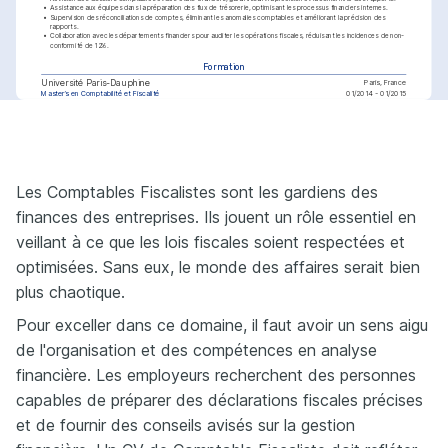
•
Assistance aux équipes dans la préparation des flux de trésorerie, optimisant les processus financiers internes.
•
Supervision des réconciliations de comptes, éliminant les anomalies comptables et améliorant la précision des 
rapports.
•
Collaboration avec les départements financiers pour auditer les opérations fiscales, réduisant les incidences de non-
conformité de 12%.
Formation
Paris, France
Université Paris-Dauphine
Master’s en Comptabilité et Fiscalité
01/2014 - 01/2015
Clermont-Ferrand, France
Université Clermont Auvergne
Bachelor’s en Finance
01/2010 - 01/2013
Courses
Langues
Certification en Fiscalité Internationale
Coursera
Français
Analyse Financière Avancée
Anglais
edX
Langue maternelle
Langue maternelle
Compétences
Les Comptables Fiscalistes sont les gardiens des
Fiscalité Corporative
Analyse Financière
Gestion des Données
Excel Avancé
Logiciels Comptables
Normes IFRS
finances des entreprises. Ils jouent un rôle essentiel en
Passions
veillant à ce que les lois fiscales soient respectées et
Fiscalité Internationale
Technologies Financières
Voyages
Intérêt prononcé pour les 
Passionnée par les innovations en 
Aime découvrir de nouvelles cultures 
réglementations fiscales 
technologies financières et leur 
et cuisines à travers le monde.
optimisées. Sans eux, le monde des affaires serait bien
internationales et leurs applications 
impact sur l'industrie comptable.
pratiques.
plus chaotique.
Pour exceller dans ce domaine, il faut avoir un sens aigu
de l'organisation et des compétences en analyse
financière. Les employeurs recherchent des personnes
capables de préparer des déclarations fiscales précises
et de fournir des conseils avisés sur la gestion