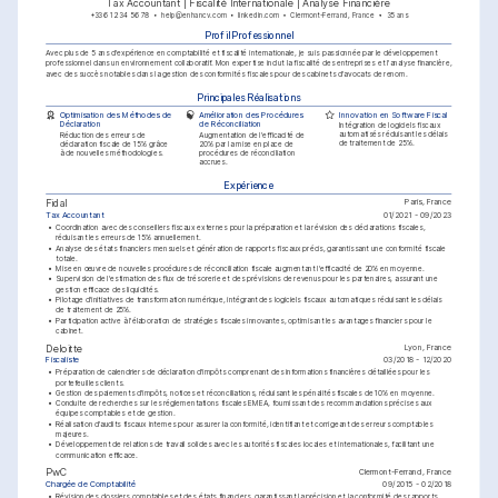
Tax Accountant | Fiscalité Internationale | Analyse Financière
+33 6 12 34 56 78
help@enhancv.com
linkedin.com
Clermont-Ferrand, France
35 ans
Profil Professionnel
Avec plus de 5 ans d'expérience en comptabilité et fiscalité internationale, je suis passionnée par le développement 
professionnel dans un environnement collaboratif. Mon expertise inclut la fiscalité des entreprises et l'analyse financière, 
avec des succès notables dans la gestion des conformités fiscales pour des cabinets d'avocats de renom.
Principales Réalisations
Optimisation des Méthodes de 
Amélioration des Procédures 
Innovation en Software Fiscal
Déclaration
de Réconciliation
Intégration de logiciels fiscaux 
automatisés réduisant les délais 
Réduction des erreurs de 
Augmentation de l'efficacité de 
de traitement de 25%.
déclaration fiscale de 15% grâce 
20% par la mise en place de 
à de nouvelles méthodologies.
procédures de réconciliation 
accrues.
Expérience
Paris, France
Fidal
Tax Accountant
01/2021 - 09/2023
•
Coordination avec des conseillers fiscaux externes pour la préparation et la révision des déclarations fiscales, 
réduisant les erreurs de 15% annuellement.
•
Analyse des états financiers mensuels et génération de rapports fiscaux précis, garantissant une conformité fiscale 
totale.
•
Mise en œuvre de nouvelles procédures de réconciliation fiscale augmentant l'efficacité de 20% en moyenne.
•
Supervision de l'estimation des flux de trésorerie et des prévisions de revenus pour les partenaires, assurant une 
gestion efficace des liquidités.
•
Pilotage d'initiatives de transformation numérique, intégrant des logiciels fiscaux automatiques réduisant les délais 
de traitement de 25%.
•
Participation active à l'élaboration de stratégies fiscales innovantes, optimisant les avantages financiers pour le 
cabinet.
Lyon, France
Deloitte
Fiscaliste
03/2018 - 12/2020
•
Préparation de calendriers de déclaration d'impôts comprenant des informations financières détaillées pour les 
portefeuilles clients.
•
Gestion des paiements d'impôts, notices et réconciliations, réduisant les pénalités fiscales de 10% en moyenne.
•
Conduite de recherches sur les réglementations fiscales EMEA, fournissant des recommandations précises aux 
équipes comptables et de gestion.
•
Réalisation d'audits fiscaux internes pour assurer la conformité, identifiant et corrigeant des erreurs comptables 
majeures.
•
Développement de relations de travail solides avec les autorités fiscales locales et internationales, facilitant une 
communication efficace.
Clermont-Ferrand, France
PwC
Chargée de Comptabilité
09/2015 - 02/2018
•
Révision des dossiers comptables et des états financiers, garantissant la précision et la conformité des rapports.