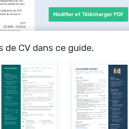
développement par 12%.
ant la satisfaction des 
nsibilisation de 20%.
Modifier et Télécharger PDF
nuité du service et 
Lyon
05/2016 - 02/2020
ité des équipes de 
on de 20%.
s de CV dans ce guide.
sionnelles avancées 
 le succès des projets.
Marseille
01/2013 - 04/2016
 10%.
gmentant la compétence 
 délais.
on de nouvelles 
Paris
01/2011 - 01/2013
Compiègne
01/2008 - 01/2011