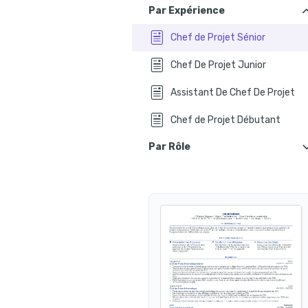
Par Expérience
Comment rédiger un bon CV pour un chef de pr
À quoi reconnaît-on un bon CV de chef 
Chef de Projet Sénior
Les er
Chef De Projet Junior
Inclure une lettre de motivation de 
Assistant De Chef De Projet
Comment faire un CV simple
Chef de Projet Débutant
Par Rôle
Chef de Projet Digital
Chef de Projet Informatique
Chef de Projet Marketing
Chef de Projet Technique
Chef de Projet Agile