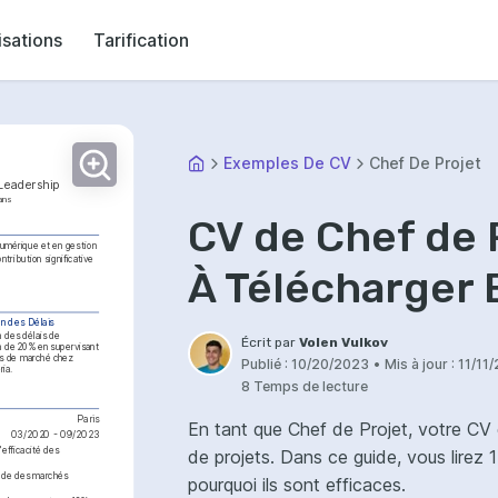
isations
Tarification
Exemples De CV
Chef De Projet
 Leadership
ans
CV de Chef de 
umérique et en gestion 
ribution significative 
À Télécharger 
n des Délais
 des délais de 
Écrit par
Volen Vulkov
on de 20% en supervisant 
s de marché chez 
Publié :
10/20/2023
•
Mis à jour :
11/11
ria.
8 Temps de lecture
Paris
En tant que Chef de Projet, votre CV
03/2020 - 09/2023
fficacité des 
de projets. Dans ce guide, vous lirez
ode des marchés 
pourquoi ils sont efficaces.