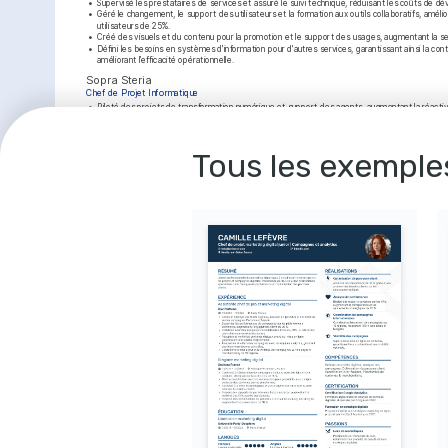
•
Supervisé les prestataires de services et assuré le suivi technique, réduisant les coûts de 
•
Géré le changement, le support des utilisateurs et la formation aux outils collaboratifs, amélior
utilisateurs de 25%.
•
Créé des visuels et du contenu pour la promotion et le support des usages, augmentant la se
•
Défini les besoins en systèmes d'information pour d'autres services, garantissant ainsi la conti
améliorant l’efficacité opérationnelle.
Sopra Steria
Chef de Projet Informatique
•
Piloté des projets de transformation numérique et support des agents, augmentant la réactiv
18%.
•
Participé aux consultations des affaires, améliorant les résultats des projets de 15%.
•
Supervisé les prestataires concernant les études de marché, réduisant les délais de réalisati
Tous les exemple
•
Mis en place des outils de suivi technologique, facilitant l'acquisition de compétences profes
pour 50% des équipes.
•
Échangé régulièrement avec des partenaires nationaux et d'autres communautés pour assurer
Atos
Consultant Informatique
•
Géré les projets de déploiement pour le centre de services, améliorant l'efficacité globale de
•
Assuré la formation et le soutien des utilisateurs dans l'utilisation des outils numériques, au
des utilisateurs de 30%.
•
Participé à des études de faisabilité et cycle de vie de projets IT, garantissant le respect des
•
Développé des spécifications pour les systèmes d'information conformes, facilitant l'intégrati
technologies dans l’écosystème existant.
Formation
Université Paris-Dauphine
Master en Management
Université de technologie de Compiègne
Licence Professionnelle en Informatique
Langues
Français
Anglais
Compétent
Courses
Langue maternelle
Gestion de Projet Informatique
Formation à la gestion de projet par Coursera