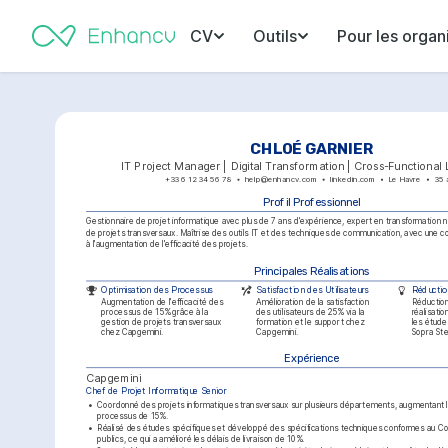
CV
Outils
Pour les organ
CHLOÉ GARNIER
IT Project Manager | Digital Transformation | Cross-Functional
+33 6 12 34 56 78
help@enhancv.com
linkedin.com
Le Havre
35 
Profil Professionnel
Gestionnaire de projet informatique avec plus de 7 ans d'expérience, expert en transformation n
de projets transversaux. Maîtrise des outils IT et des techniques de communication, avec une cont
à l'augmentation de l'efficacité des projets.
Principales Réalisations
Optimisation des Processus
Satisfaction des Utilisateurs
Réductio
Augmentation de l'efficacité des 
Amélioration de la satisfaction 
Réduction
processus de 15% grâce à la 
des utilisateurs de 25% via la 
réalisati
gestion de projets transversaux 
formation et le support chez 
les étude
chez Capgemini.
Capgemini.
Sopra Ste
Expérience
Capgemini
Chef de Projet Informatique Senior
•
Coordonné des projets informatiques transversaux sur plusieurs départements, augmentant l'e
processus de 15%.
•
Réalisé des études spécifiques et développé des spécifications techniques conformes au C
publics, ce qui a amélioré les délais de livraison de 10%.