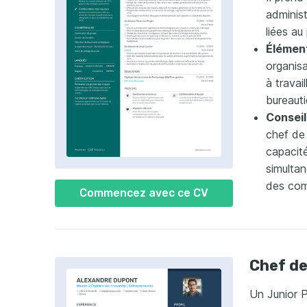
administ
liées au 
Élément
organisa
à travai
bureauti
Conseil
chef de 
capacité
simulta
des com
Commencez avec ce CV
Chef de
Un Junior 