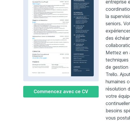
entreprise 
coordinatio
la supervis
seniors. Vo
expériences
des échéanc
collaborati
Mettez en
techniques t
de gestion
Trello. Aj
humaines c
résolution d
Commencez avec ce CV
votre équip
continuelle
besoins spéc
vous postul