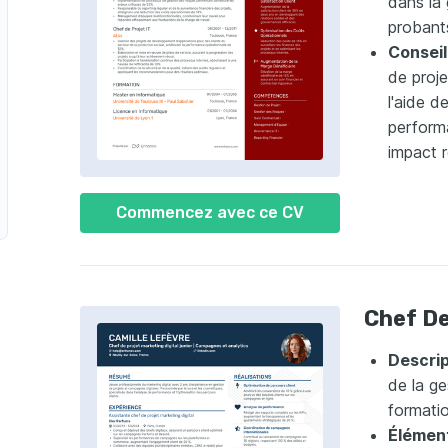
dans la 
probant
t en Développement Durable
Conseil
de proje
l'aide d
perform
impact r
Commencez avec ce CV
Chef De
Descrip
de la ge
formati
Élément