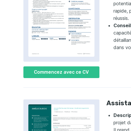
potentia
rapide, 
réussis.
Conseil
capacité
détailla
dans vot
Commencez avec ce CV
Assista
Descrip
projet d
Il prend