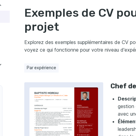
ojet ?
Exemples de CV pou
de projet ?
projet
reurs courantes à éviter dans un CV de chef de projet
chef de projet pour une candidature remarquable
Explorez des exemples supplémentaires de CV pour
voyez ce qui fonctionne pour votre niveau d'expér
 et efficace ?
Par expérience
Chef de
Descrip
gestion
avec un
Élément
leadersh