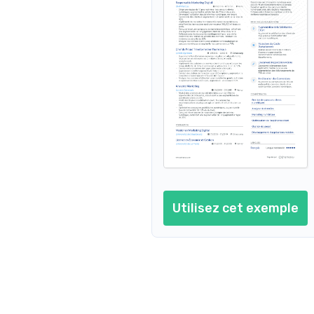
Tech et Innovation
Voyages et Découvertes
Certification en Gesti
Digitaux
Passionnée par les nouvelles 
Aime explorer de nouveaux 
technologies et l'innovation 
endroits et appréhender 
Obtenue auprès de Cou
dans le secteur bancaire.
différentes cultures.
certification couvre l
nécessaires pour gérer
Photographie
numériques complexes
Pratique la photographie de 
Spécialisation en An
paysages et d'architecture 
pendant mon temps libre.
Certification de DataC
l'analyse avancée des
insights exploitables.
Utilisez cet exemple