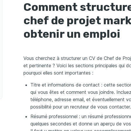
on de Projets 
Comment structure
rsera, cette 
es compétences 
 des projets 
chef de projet mar
.
alyse de Données
amp, axée sur 
 données pour des 
obtenir un emploi
Vous cherchez à structurer un CV de Chef de Proj
et pertinente ? Voici les sections principales qui do
pourquoi elles sont importantes :
Titre et informations de contact : cette secti
qui vous êtes et comment vous joindre. Inclu
téléphone, adresse email, et éventuellement votr
possibilité pour un recruteur de vous contacter.
Résumé professionnel : un résumé professionnel 
quelques secondes et donne un aperçu de vos