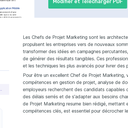
Modifier et Télécharger PDF
 numérique des 
pplication Mobile
ancement d'une 
ile qui a vu une 
es téléchargements 
an.
des Conversions
onversions de 15% 
s données clients et 
es parcours 
Les Chefs de Projet Marketing sont les architectes
propulsent les entreprises vers de nouveaux somm
transformer des idées en campagnes percutantes, 
 clients numériques
de générer des résultats tangibles. Ces profession
e
et les techniques les plus avancés pour livrer des
périence client
Pour être un excellent Chef de Projet Marketing
compétences en gestion de projet, analyse de don
plications mobiles
employeurs recherchent des candidats capables d
er un CV de chef de projet marketing pour obtenir un emploi
des délais serrés et de s'adapter aux besoins ch
 maternelle
de Projet Marketing resume bien rédigé, mettant 
Compétent
compétences clés, est essentiel pour décrocher l