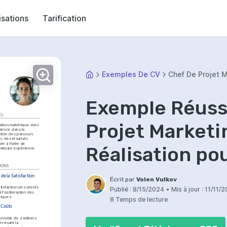
isations
Tarification
Exemples De CV
Chef De Projet 
Exemple Réussi
EL
Projet Marketi
ation numérique avec 
ience dans la 
tion des parcours 
c des résultats 
te à l'idée de 
Réalisation po
meilleure expérience 
TIONS
e la Satisfaction 
Écrit par
Volen Vulkov
isfaction des clients 
Publié :
8/15/2024
•
Mis à jour :
11/11/
l'optimisation des 
riques.
8 Temps de lecture
 Coûts 
nomie de 2 millions 
rvisant la 