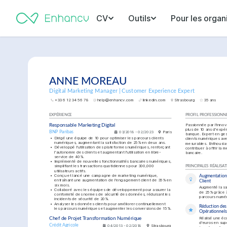
CV
Outils
Pour les organ
ANNE MOREAU
Digital Marketing Manager | Customer Experience Expert
+33 6 12 34 56 78
help@enhancv.com
linkedin.com
Strasbourg
35 ans
EXPÉRIENCE
PROFIL PROFESSIONN
Passionnée par l'innov
Responsable Marketing Digital
plus de 10 ans d'expér
BNP Paribas
03/2018 - 02/2023
Paris
banque. Expert en ges
•
Dirigé une équipe de 10 pour optimiser les parcours clients 
clients numériques ave
numériques, augmentant la satisfaction de 25% en deux ans.
mesurables. Enthousias
•
Développé l'utilisation des plateformes numériques, renforçant 
contribuer à offrir la 
l'autonomie des clients et augmentant l'utilisation en libre-
bancaire.
service de 40%.
•
Implémenté de nouvelles fonctionnalités bancaires numériques, 
simplifiant les transactions quotidiennes pour 300,000 
PRINCIPALES RÉALISA
utilisateurs actifs.
•
Conçu et lancé une campagne de marketing numérique, 
Augmentation d
entraînant une augmentation de l'engagement client de 35% en 
Client
six mois.
Augmenté la sat
•
Collaboré avec les équipes de développement pour assurer la 
de 25% grâce à 
conformité des normes de sécurité des données, réduisant les 
parcours numé
incidents de sécurité de 20%.
•
Analyser les données clients pour améliorer continuellement 
Réduction des
les parcours numériques et augmenter les conversions de 15%.
Opérationnels
Réalisé une éco
Chef de Projet Transformation Numérique
d'euros en supe
Crédit Agricole
04/2013 - 02/2018
Strasbourg