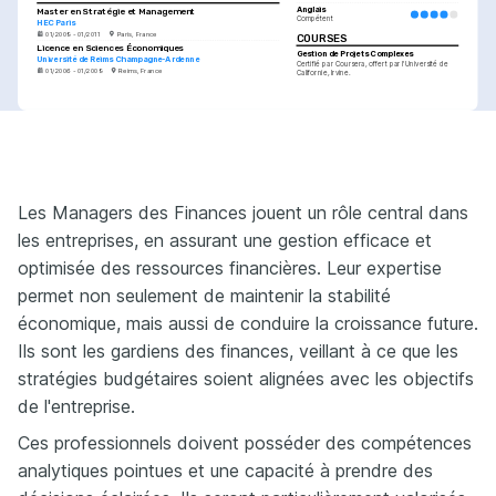
Anglais
Master en Stratégie et Management
Compétent
HEC Paris
01/2009 - 01/2011
Paris, France
COURSES
Licence en Sciences Économiques
Gestion de Projets Complexes
Université de Reims Champagne-Ardenne
Certifié par Coursera, offert par l'Université de 
01/2006 - 01/2009
Reims, France
Californie, Irvine.
PASSIONS
COURSES
Intérêts en Conseil en 
Compétition de Triathlons
Digitalisation des Processus Financiers
Stratégie
Participé à plusieurs compétitions 
Formation professionnelle continue par ESCP 
de triathlon, montrant discipline, 
Business School.
Passionné par le conseil 
persévérance et détermination.
stratégique et le développement 
d'affaires innovantes dans un 
contexte international.
Voyages Culturels
Les Managers des Finances jouent un rôle central dans
Apprendre et découvrir les 
cultures du monde entier, élargir 
les entreprises, en assurant une gestion efficace et
mes horizons personnels et 
professionnels.
optimisée des ressources financières. Leur expertise
permet non seulement de maintenir la stabilité
économique, mais aussi de conduire la croissance future.
Ils sont les gardiens des finances, veillant à ce que les
stratégies budgétaires soient alignées avec les objectifs
de l'entreprise.
Ces professionnels doivent posséder des compétences
analytiques pointues et une capacité à prendre des