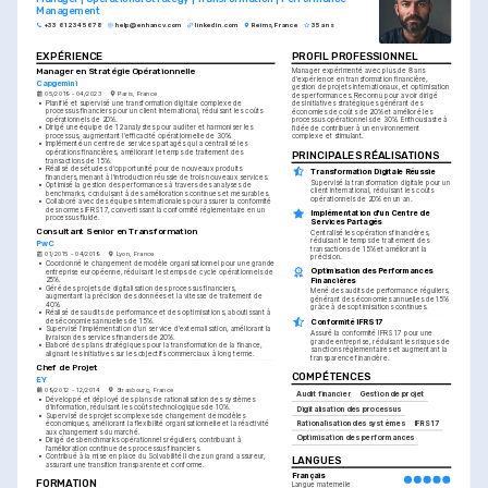
Management
+33 6 12 34 56 78
help@enhancv.com
linkedin.com
Reims, France
35 ans
EXPÉRIENCE
PROFIL PROFESSIONNEL
Manager en Stratégie Opérationnelle
Manager expérimenté avec plus de 8 ans 
d'expérience en transformation financière, 
Capgemini
gestion de projets internationaux, et optimisation 
05/2019 - 04/2023
Paris, France
des performances. Reconnu pour avoir dirigé 
•
Planifié et supervisé une transformation digitale complexe de 
des initiatives stratégiques générant des 
processus financiers pour un client international, réduisant les coûts 
économies de coûts de 20% et amélioré les 
opérationnels de 20%.
processus opérationnels de 30%. Enthousiaste à 
•
Dirigé une équipe de 12 analystes pour auditer et harmoniser les 
l'idée de contribuer à un environnement 
processus, augmentant l'efficacité opérationnelle de 30%.
complexe et stimulant.
•
Implémenté un centre de services partagés qui a centralisé les 
opérations financières, améliorant le temps de traitement des 
PRINCIPALES RÉALISATIONS
transactions de 15%.
•
Réalisé des études d'opportunité pour de nouveaux produits 
Transformation Digitale Réussie
financiers, menant à l'introduction réussie de trois nouveaux services.
Supervisé la transformation digitale pour un 
•
Optimisé la gestion des performances à travers des analyses de 
client international, réduisant les coûts 
benchmarks, conduisant à des améliorations continues et mesurables.
opérationnels de 20% en un an.
•
Collaboré avec des équipes internationales pour assurer la conformité 
des normes IFRS 17, convertissant la conformité réglementaire en un 
Implémentation d'un Centre de 
processus fluide.
Services Partagés
Consultant Senior en Transformation
Centralisé les opérations financières, 
réduisant le temps de traitement des 
PwC
transactions de 15% et améliorant la 
01/2015 - 04/2019
Lyon, France
précision.
•
Coordonné le changement de modèle organisationnel pour une grande 
Optimisation des Performances 
entreprise européenne, réduisant les temps de cycle opérationnels de 
Financières
25%.
•
Géré des projets de digitalisation des processus financiers, 
Mené des audits de performance réguliers, 
augmentant la précision des données et la vitesse de traitement de 
générant des économies annuelles de 15% 
40%.
grâce à des optimisations continues.
•
Réalisé des audits de performance et des optimisations, aboutissant à 
des économies annuelles de 15%.
Conformité IFRS 17
•
Supervisé l'implémentation d'un service d'externalisation, améliorant la 
Assuré la conformité IFRS 17 pour une 
livraison des services financiers de 20%.
grande entreprise, réduisant les risques de 
•
Élaboré des plans stratégiques pour la transformation de la finance, 
sanctions réglementaires et augmentant la 
alignant les initiatives sur les objectifs commerciaux à long terme.
transparence financière.
Chef de Projet
COMPÉTENCES
EY
09/2012 - 12/2014
Strasbourg, France
Audit financier
Gestion de projet
•
Développé et déployé des plans de rationalisation des systèmes 
d'information, réduisant les coûts technologiques de 10%.
Digitalisation des processus
•
Supervisé des projets complexes de changement de modèles 
Rationalisation des systèmes
IFRS 17
économiques, améliorant la flexibilité organisationnelle et la réactivité 
aux changements du marché.
Optimisation des performances
•
Dirigé des benchmarks opérationnels réguliers, contribuant à 
l'amélioration continue des processus financiers.
•
Contribué à la mise en place du Solvabilité II chez un grand assureur, 
LANGUES
assurant une transition transparente et conforme.
Français
FORMATION
Langue maternelle