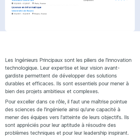
Sorbonne Université
Compétent
01/2005 - 01/2007
Paris, France
Licence en Informatique
Université de Rouen
01/2001 - 01/2004
Rouen, France
PASSIONS
COURSES
Innovation Technologique
Mentorat
Certified Kubernetes Administrator 
(CKA)
Toujours à la recherche des 
Passionnée par l'encadrement et 
dernières tendances et des 
la croissance des jeunes 
Certification par la Linux Foundation sur le 
technologies émergentes pour 
professionnels dans le secteur 
déploiement et la gestion de Kubernetes.
améliorer les solutions logicielles.
technologique.
Advanced Software Architecture
Voyages
Cours fourni par Coursera axé sur les modèles 
Les Ingénieurs Principaux sont les piliers de l'innovation
Exploration de nouvelles cultures 
avancés d'architecture logicielle.
et de pratiques de travail diverses 
à travers le voyage.
technologique. Leur expertise et leur vision avant-
gardiste permettent de développer des solutions
durables et efficaces. Ils sont essentiels pour mener à
bien des projets ambitieux et complexes.
Pour exceller dans ce rôle, il faut une maîtrise pointue
des sciences de l'ingénierie ainsi qu'une capacité à
mener des équipes vers l'atteinte de leurs objectifs. Ils
sont appréciés pour leur aptitude à résoudre des
problèmes techniques et pour leur leadership inspirant.