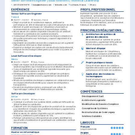
Senior Software Engineer | SaaS Solutions | Technical Leadership
+33 6 12 34 56 78
help@enhancv.com
linkedin.com
Le Havre, France
35 ans
EXPÉRIENCE
PROFIL PROFESSIONNEL
Senior Software Engineer
Ingénieure logicielle avec plus de 10 ans 
d'expérience, spécialisée dans les solutions 
Talend
SaaS évolutives et la conception d'architectures 
09/2017 - 03/2023
Suresnes, France
complexes. Passionnée par l'innovation 
•
Dirigé un projet de ré-architecture majeure, améliorant la 
technologique et le mentorat, avec un excellent 
performance de 30% et réduisant les coûts d'infrastructure de 20%.
historique de projets réussis.
•
Mentoré et guidé une équipe de 12 ingénieurs, favorisant un 
environnement de collaboration et d'apprentissage continu.
PRINCIPALES RÉALISATIONS
•
Mis en œuvre des solutions logicielles robustes qui ont amélioré 
l'échelle et la contribution des systèmes existants.
Architecture de système de 
•
Communiqué efficacement des concepts techniques complexes à 
gestion des données
des parties prenantes non techniques, assurant l'alignement et la 
Ré-architecturé un système de gestion 
compréhension.
des données, augmentant l'efficacité de 
•
Implémenté des modèles de données complexes qui ont augmenté 
40% et réduisant les coûts de 20%.
l'efficacité de 40% tout en étant rentables.
•
Évalué et prototypé des options de construction/achat/partenariat, 
Mentorat d'équipe
intégrant des technologies émergentes pour rester à la pointe de 
Mentoré une équipe de 12 ingénieurs, 
l'innovation.
facilitant leur croissance professionnelle 
Lead Software Developer
et contribuant à un environnement de 
travail collaboratif.
Murex
06/2012 - 08/2017
Paris, France
Projets pratiques réussis
•
Dirigé une équipe de 8 développeurs dans le développement de 
Conçu et mis en œuvre des solutions 
solutions logicielles SaaS évolutives pour les institutions financières.
logicielles innovantes qui ont amélioré les 
•
Conçu et implémenté une architecture logicielle innovante qui a 
performances et l'échelle des systèmes.
réduit le temps de latence de 25%.
•
Développé des systèmes complexes en utilisant des principes 
Application des tendances 
d'architecture logicielle avancés, augmentant la robustesse et 
technologiques
l'évolutivité.
Évalué et intégré avec succès des 
•
Résolu des problèmes techniques complexes en collaboration avec 
technologies émergentes, maintenant la 
des équipes interfonctionnelles pour assurer des intégrations 
compétitivité et l'innovation de 
transparentes.
l'entreprise.
•
Encadré des ingénieurs juniors, promouvant une culture de 
l'apprentissage continu et de l'amélioration personnelle.
COMPÉTENCES
Software Developer
Développement SaaS
Altran
01/2008 - 05/2012
Paris, France
Architecture Logicielle
•
Contribué à la refonte d'un système hérité, améliorant l'efficacité de 
Modélisation de Données Complexe
20% et facilitant la contribution.
•
Collaboré avec des équipes de gestion de produits et de conception 
Conception de Systèmes
pour identifier et résoudre des problèmes techniques, augmentant la 
satisfaction des clients de 15%.
Restructuration de Code Legacy
•
Mise en œuvre de solutions logicielles qui ont optimisé les systèmes 
existants, améliorant la performance de 10%.
Solutions Scalables
•
Participé activement aux rétrospectives de projets, identifiant les 
opportunités d'amélioration et garantissant une amélioration continue 
LANGUES
des processus.
Français
FORMATION
Langue maternelle
Master en Informatique
Anglais