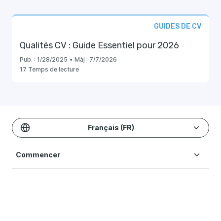
GUIDES DE CV
Qualités CV : Guide Essentiel pour 2026
Pub. :
1/28/2025
•
Màj :
7/7/2026
17 Temps de lecture
Français (FR)
Commencer
Modèles & Exemples
Créer un CV
Tarification
Ressources Blog
Modèles de CV
Aide