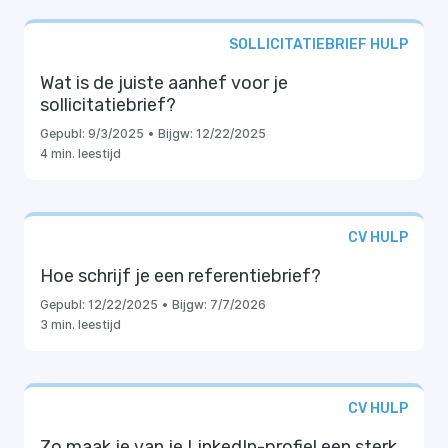
SOLLICITATIEBRIEF HULP
Wat is de juiste aanhef voor je
sollicitatiebrief?
Gepubl:
9/3/2025
•
Bijgw:
12/22/2025
4 min. leestijd
CV HULP
Hoe schrijf je een referentiebrief?
Gepubl:
12/22/2025
•
Bijgw:
7/7/2026
3 min. leestijd
CV HULP
Zo maak je van je LinkedIn-profiel een sterk