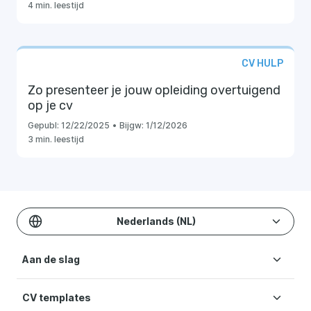
4 min. leestijd
CV HULP
Zo presenteer je jouw opleiding overtuigend
op je cv
Gepubl:
12/22/2025
•
Bijgw:
1/12/2026
3 min. leestijd
Nederlands (NL)
Aan de slag
CV templates
CV maken