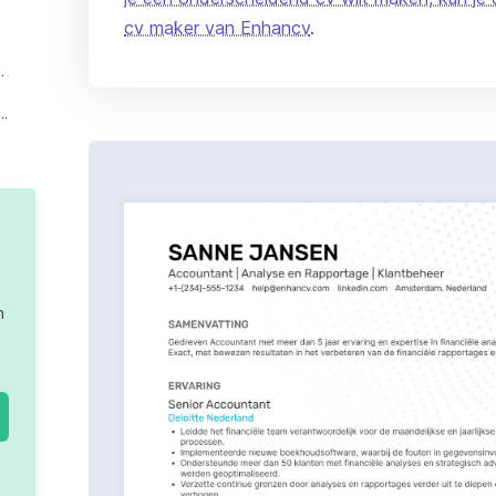
cv maker van Enhancv
.
 het maken van een Europass cv?
voor Europass? Gebruik de Enhancv cv maker
n