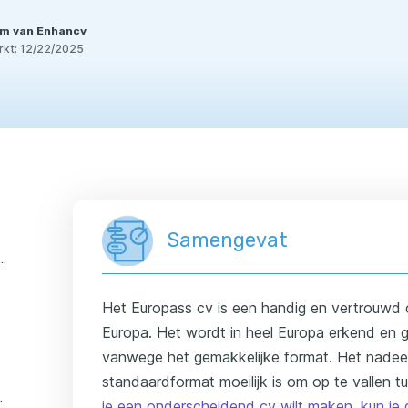
m van Enhancv
rkt:
12/22/2025
Samengevat
 je weten over het Europasscv?
Het Europass cv is een handig en vertrouwd cv
Europa. Het wordt in heel Europa erkend en g
vanwege het gemakkelijke format. Het nadeel
standaardformat moeilijk is om op te vallen t
 cv? 5 richtlijnen:
je een onderscheidend cv wilt maken, kun je