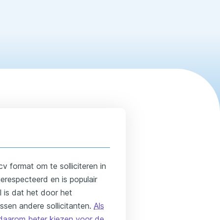
 format om te solliciteren in
erespecteerd en is populair
 is dat het door het
ussen andere sollicitanten.
Als
 daarom beter kiezen voor de