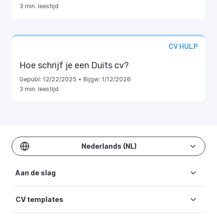
3 min. leestijd
CV HULP
Hoe schrijf je een Duits cv?
Gepubl:
12/22/2025
•
Bijgw:
1/12/2026
3 min. leestijd
Nederlands (NL)
Aan de slag
CV templates
CV maken
Kosten