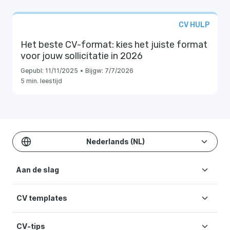
CV HULP
Het beste CV-format: kies het juiste format
voor jouw sollicitatie in 2026
Gepubl:
11/11/2025
•
Bijgw:
7/7/2026
5 min. leestijd
Nederlands (NL)
Aan de slag
CV templates
CV maken
Kosten
CV-tips
CV templates