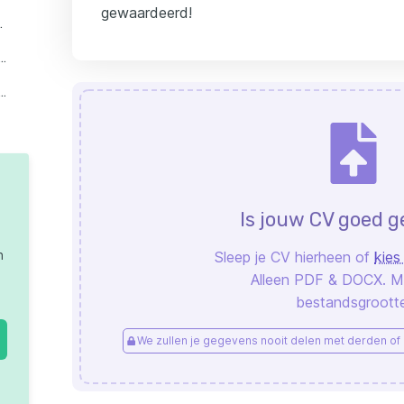
gewaardeerd!
inclusief schrijven?
en een formele en informele aanhef in een sollicitatiebrief?
aak mis in de aanhef van een sollicitatiebrief?
Is jouw CV goed 
n
Sleep je CV hierheen of
kies
Alleen PDF & DOCX. 
bestandsgrootte
We zullen je gegevens nooit delen met derden of 