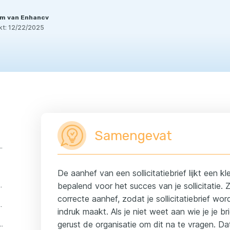
m van Enhancv
kt:
12/22/2025
Samengevat
aanhef van een sollicitatiebrief?
De aanhef van een sollicitatiebrief lijkt een kl
licitatiebrief belangrijk?
bepalend voor het succes van je sollicitatie. 
correcte aanhef, zodat je sollicitatiebrief wo
 een sollicitatiebrief aanhef?
indruk maakt. Als je niet weet aan wie je je br
gerust de organisatie om dit na te vragen. Dat
ing van de aanhef van een sollicitatiebrief?