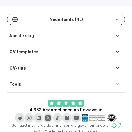
Nederlands (NL)
Aan de slag
CV templates
CV maken
Kosten
CV-tips
CV templates
Help
Moderne CV
Voorwaarden
Tools
Motivatiebrief schrijven
Twee kolommen CV
Privacybeleid
Europass CV
Minimalistisch CV
Cookie-voorkeuren
AI sollicitatiebrief generator
Werkervaring op je CV
CV met foto
4,662
beoordelingen op
Reviews.io
CV maken met AI
Talen op je CV
LinkedIn CV maker
Persoonlijk profiel CV
Gemaakt met liefde door mensen die geven om anderen.
CV checker
Wat is een CV
©
2026
.
Alle rechten voorbehouden.