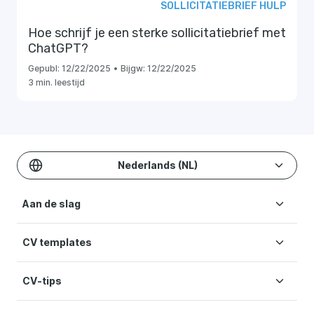
SOLLICITATIEBRIEF HULP
Hoe schrijf je een sterke sollicitatiebrief met
ChatGPT?
Gepubl:
12/22/2025
•
Bijgw:
12/22/2025
3 min. leestijd
Nederlands (NL)
Aan de slag
CV templates
CV maken
Kosten
CV-tips
CV templates
Help
Moderne CV
Voorwaarden