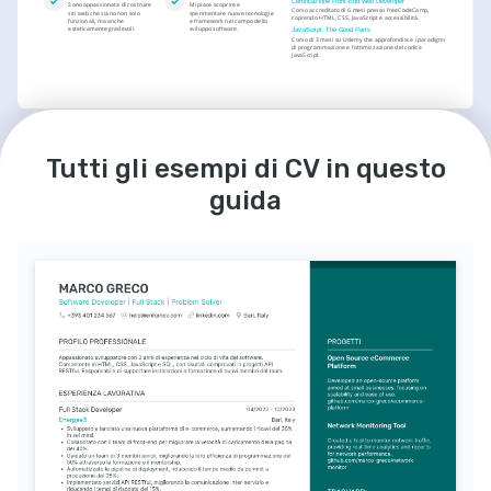
Certificazione Front-End Web Developer
Sono appassionata di costruire 
Mi piace scoprire e 
Corso accreditato di 6 mesi presso freeCodeCamp, 
siti web che siano non solo 
sperimentare nuove tecnologie 
coprendo HTML, CSS, JavaScript e accessibilità.
funzionali, ma anche 
e framework nel campo dello 
esteticamente gradevoli.
sviluppo software.
JavaScript: The Good Parts
Corso di 3 mesi su Udemy che approfondisce i paradigmi 
di programmazione e l'ottimizzazione del codice 
JavaScript.
Tutti gli esempi di CV in questo
guida