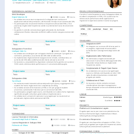
Junior Web Developer | Web Applications | HTML | CSS | JavaScript
help@enhancv.com
linkedin.com
Palermo
ESPERIENZA LAVORATIVA
PROFILO PROFESSIONALE
Con oltre 2 anni d'esperienza come Sviluppatore Web, ho 
Web Developer
eccellenti competenze in HTML, CSS e JavaScript. Ho 
Digital Solutions Srl
01/2022 - In corso
Palermo
ottimizzato le performance delle applicazioni e 
•
Ha collaborato con un team composto da 5 sviluppatori per realizzare 4 
migliorato le esperienze utente in numerosi progetti.
applicazioni web ad alte prestazioni, ottimizzando il tempo di caricamento del 20%.
•
Ha partecipato alla creazione di interfacce responsive utilizzando HTML, CSS e 
COMPETENZE
JavaScript, migliorando l'esperienza utente e aumentando il tasso di conversione 
del 15%.
HTML
CSS
JavaScript
React
Git
•
Ha gestito il controllo versione dei progetti utilizzando Git, facilitando 
collaborazioni fluide e riducendo conflitti di codifica mentre eseguiva revisioni del 
Node.js
codice.
TRAGUARDI
Project name
Description
Integrazione di API
Testo
Testo
Ho integrato con successo API di terze parti in 
un progetto, migliorando le funzionalità e 
Sviluppatore Front-End
aumentando il coinvolgimento degli utenti del 
Intelligent Web Co.
01/2021 - 12/2021
Milano
30%.
•
Ha collaborato con designer per sviluppare interfacce utente per 3 progetti di e-
commerce, portando a un aumento del 30% nelle vendite online.
Miglioramento delle Performance
•
Ha implementato miglioramenti di navigazione nei siti web, contribuendo a un 
Ho ottimizzato un'applicazione web per 
aumento del 25% della soddisfazione del cliente attraverso test A/B.
velocizzare il caricamento delle pagine del 50%, 
•
Ha lavorato su una piattaforma di gestione contenuti che ha gestito con successo 
riducendo i tempi di attesa e migliorando 
1000+ utenti, ottimizzando le performance e il caricamento delle pagine.
l'esperienza utente.
Completamento di Progetti Open Source
Ho completato con successo 2 progetti open 
Project name
Description
source su GitHub, contribuendo con oltre 1000 
Testo
Testo
righe di codice documentato e rendendo il 
progetto più stabile.
Sviluppatore Web
Collaborazione di Team
Tech4Youth
06/2020 - 12/2020
Roma
Ho lavorato a stretto contatto con team 
•
Ha realizzato moduli interattivi utilizzando JavaScript e jQuery, raggiungendo 500 
interdisciplinari di project management e 
studenti che hanno migliorato le loro competenze di coding.
design, ottenendo un tasso di soddisfazione del 
•
Ha condotto sessioni di formazione su HTML e CSS per gruppi di studenti 
cliente del 95%.
universitari, aumentando l'interesse per le carriere tech del 40%.
•
Ha partecipato a progetti open source, contribuendo con codice che ha migliorato 
significativi progetti comunitari, generando un impatto duraturo.
LINGUE
•
Ha collaborato in un team di 4 persone in un progetto per la creazione di un 
Madrelingua
Italiano
portale web, migliorando le prestazioni del 30%.
Eccellente
Inglese
Project name
Description
PROGETTI
Platforma di Consultazione Legale
Testo
Testo
Progetto open source per creare una piattaforma che 
fornisca informazioni legali, implementato in React. 
FORMAZIONE
Github: github.com/legal-platform
Laurea Triennale in Informatica
E-commerce Responsivo
Università degli Studi di Palermo
01/2017 - 01/2020
Palermo
Progetto per uno shop online sviluppato in HTML, CSS e 
Laurea Magistrale in Sviluppo Web
JavaScript, progettato per migliorare l'esperienza utente. 
Politecnico di Milano
01/2020 - 01/2022
Milano
Github: github.com/ecommerce-platform
HOBBY
FORMAZIONE / CORSI
Sviluppo di Siti Web
Tecnologie Emergenti