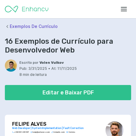
Exemplos De Currículo
16 Exemplos de Currículo para
Desenvolvedor Web
Escrito por
Volen Vulkov
Pub:
3/31/2025
•
At:
11/11/2025
8 min de leitura
Editar e Baixar PDF
FELIPE ALVES
Web Developer | System Implementation | Fault Correction
+393 401 234 567
help@enhancv.com
linkedin.com
Goiânia