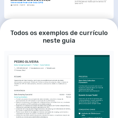
Bacharelado em Sistemas de Informação
pode impulsionar mudanças inovadoras no 
Universidade Federal de Goiás (UFG)
setor de TI.
01/2009 - 01/2013
Goiânia
IDIOMAS
PAIXÕES
Português
Inglês
Música
Todos os exemplos de currículo
Nativo
Avançado
Apaixonado por compor e tocar música, 
além de explorar novas culturas musicais ao 
redor do mundo.
neste guia
Aventura ao Ar Livre
Explorador ávido, sempre em busca de 
aventuras que me conectem com a 
natureza e a vida ao ar livre.