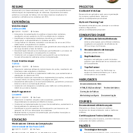
RESUMO
PROJETOS
Apaixonado por desenvolvimento web, com 10 anos de experiência em 
EcoBasket Web App
metodologias de implementação de sistemas. Experiente em testes 
Desenvolvi um aplicativo web para organização 
unitários e correção de falhas. Um de meus maiores resultados foi 
de compras sustentáveis. Veja em: 
aumentar a eficiência dos sistemas em 35%.
github.com/felipealves/ecobasket
EXPERIÊNCIA
MyEvent Planning Tool
Web Developer
Ferramenta interativa para planejar e coordenar 
eventos. Repositório: 
SoftwareONE
github.com/felipealves/myevent
01/2020 - 10/2023
Goiânia
•
Interpretar documentação de análise e desenvolver sistemas, 
CONQUISTAS CHAVE
resultando em um aumento de 35% na eficiência do sistema.
•
Identifiquei e implementei mudanças descritas por analistas, 
Eficiência do Sistema Melhorada
melhorando a adaptabilidade do sistema em 40%.
Liderou uma equipe para otimizar sistemas, 
•
Corrigi falhas do sistema, reduzindo ocorrências de erros em 20% e 
resultando em aumento de eficiência de 
melhorando a experiência do usuário.
35% ao longo de 6 meses.
•
Realizei testes unitários extensivos que garantiram uma redução de 15% 
em bugs durante a fase de testes.
Reconhecimento de Inovação
•
Documentação minuciosa de mudanças que facilitaram o processo de 
Recebeu prêmio interno.
feedback e otimizaram o desempenho do sistema.
•
Colaborei com a equipe de testes para garantir que as mudanças 
Bug Reductions
fossem eficazmente validadas antes da implantação.
Implantou estratégias a partir de testes 
Front-End Developer
unitários que diminuíram erros relatados em 
20% anualmente.
TOTVS
06/2016 - 12/2019
Goiânia
Top Performer
•
Desenvolvi sistemas utilizando metodologias de ponta, resultando em 
Reconhecido como Top Performer na 
interfaces mais amigáveis e intuitivas.
equipe de desenvolvimento por 3 anos 
•
Conduzi testes unitários e implementei melhorias, que aumentaram a 
consecutivos na Locaweb.
satisfação do cliente em 30%.
•
Identifiquei mudanças necessárias e implementei inovações, reduzindo 
HABILIDADES
o tempo médio de carregamento de página em 25%.
•
Documentei alterações e novas funcionalidades, garantindo processos 
internos claros e comunicação eficaz.
Desenvolvimento Web
•
Colaborei com designers e analistas para melhorar continuamente a 
HTML/CSS/JavaScript
Testes Unitários
UX/UI dos produtos digitais.
Web Programmer
Correção de Falhas
Locaweb
Metodologias Ágeis
Documentação
01/2013 - 05/2016
São Paulo
•
Desenvolvi e mantive soluções web escaláveis, garantindo 
COURSES
disponibilidade de sistema em 99,9% do tempo.
•
Colaborei na implementação de novas funcionalidades, aumentando a 
Desenvolvimento Web Avançado
funcionalidade do sistema em 50%.
Oferecido por Alura, focado em práticas 
•
Identifiquei e resolvi questões de desempenho que levaram a um 
modernas de desenvolvimento web e melhores 
aumento de 20% na velocidade dos sistemas.
práticas.
•
Realizei testes e preparei documentação para facilitar transições e 
implementações futuras.
Certificação em Testes Unitários
Curso Intensivo pela Coursera, cobrindo técnicas 
EDUCAÇÃO
avançadas de testes unitários.
Mestrado em Ciência da Computação
PAIXÕES
Universidade de São Paulo (USP)
01/2015 - 01/2017
São Paulo
Tecnologia e Inovação
Entusiasta em investigar como a tecnologia 