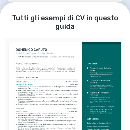
LINGUE
HOBBY
Italiano
Inglese
Trekking
Tutti gli esempi di CV in questo
Madrelingua
Eccellente
Appassionato di trekking, trovo ispirazione 
per i miei piatti esplorando la natura.
Portoghese
Avanzato
guida