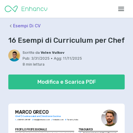
Esempi Di CV
16 Esempi di Curriculum per Chef
Scritto da
Volen Vulkov
Pub:
3/31/2025
•
Agg:
11/11/2025
8 min lettura
Modifica e Scarica PDF
MARCO GRECO
Chef | Cucina salutare | Gestione Cucina
+393 401 234 567
help@enhancv.com
linkedin.com
Taranto, Italia
PROFILO PROFESSIONALE
TRAGUARDI