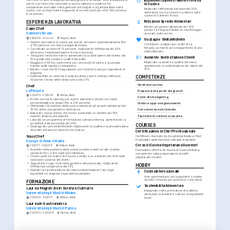
Implementazione di Nuovi Processi 
Con oltre 10 anni di esperienza nella gestione di cucine, sono entusiasta di 
unirmi a un team che valorizza la cucina salutare e creativa. Ho 
di Cucina
competenze avanzate nella gestione del budget e organizzazione della 
Migliorato l'efficienza del team del 20% 
cucina, con un importante traguardo di servire pasti per oltre 300 persone 
adottando nuovi processi e pratiche nella 
in un evento.
cucina di Gambero Rosso.
ESPERIENZA LAVORATIVA
Riduzione Sprechi Alimentari
Ridotto gli sprechi alimentari del 30% 
Capo Chef
presso La Pergola tramite un monitoraggio 
Gambero Rosso
accurato delle scorte.
08/2019 - In corso
Napoli, Italia
Guadagno Stella Michelin
•
Gestito operazioni di cucina per eventi, servendo quotidianamente fino 
Contribuito a migliorare i piatti di La 
a 150 persone con menù stagionali diversi.
Pergola, portando al conseguimento di una 
•
Coordinato un team di 10 persone, migliorando l'efficienza del 20% 
stella Michelin.
attraverso l'implementazione di nuovi processi.
•
Sviluppato menù che hanno aumentato la soddisfazione del cliente del 
Aumento Soddisfazione Clienti
10% grazie alla varietà e qualità dei piatti.
Migliorato la varietà e qualità del menù 
•
Raggiunto il 98% di conformità con i protocolli di salute e sicurezza 
aumentando la soddisfazione dei clienti del 
tramite audit regolari e tempestivi.
10%.
•
Ridotto i costi del 15% negoziando con fornitori locali per ingredienti di 
stagione.
•
Implementato un sistema di preparazione pasti in anticipo efficace, 
COMPETENZE
riducendo i tempi attivi della cucina del 25%.
Gestione cucina
Chef
La Pergola
Preparazione pasti stagionali
03/2015 - 07/2019
Roma, Italia
Controllo budgeting
•
Fornito servizi di catering per eventi aziendali e privati con menù 
personalizzati per gruppi fino a 200 persone.
Ordini e approvvigionamenti
•
Ottimizzato l'inventario della cucina riducendo gli sprechi alimentari del 
30% tramite una gestione meticolosa.
Conoscenza nutrizionale
•
Elaborato nuove ricette che hanno aumentato le vendite del 15% 
Tecniche di cottura avanzate
rispetto all'anno precedente.
•
Lanciato un programma di formazione culinaria interna, aumentando la 
produttività del personale del 25%.
COURSES
•
Guadagnato una stella Michelin migliorando la qualità e la presentazione 
dei piatti attraverso tecniche innovative.
Certificazione di Chef Professionale
Sous Chef
Certificato rilasciato da Accademia Italiana Chef, 
focalizzato sulle tecniche culinarie avanzate.
Il Luogo di Aimo e Nadia
Corso di Cucina Vegetariana Gourmet
01/2011 - 02/2015
Milano, Italia
•
Assistito nella gestione della cucina durante eventi ad alto volume, 
Formazione offerta da Scuola di Cucina Italiana, 
servendo fino a 100 ospiti giornalmente.
concentrato sulla preparazione di piatti 
•
Creato piatti innovativi che hanno portato a un aumento del 20% nelle 
vegetariani creativi.
recensioni positive dei clienti.
•
Supportato il capo chef nella gestione del personale, migliorando 
HOBBY
l'efficienza complessiva del 15%.
•
Guidato la ristrutturazione del menu massimizzando l'uso degli 
Cucina Internazionale
ingredienti di stagione disponibili localmente.
Amo sperimentare con ingredienti e ricette 
da tutto il mondo per arricchire i miei menù.
FORMAZIONE
Sostenibilità Alimentare
Laurea Magistrale in Scienze Culinarie
Impegnato nella promozione di pratiche 
Università degli Studi di Milano
alimentari sostenibili e nell'uso di ingredienti 
01/2009 - 01/2011
Milano, Italia
locali.
Laurea in Gastronomia
Università degli Studi di Parma
01/2005 - 01/2008
Parma, Italia