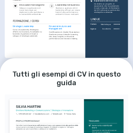
Espansione del mercato
Ho diretto un progetto di 
Innovazioni tecnologiche
Leadership nel business
espansione che ha aumentato 
Sviluppo e applicazione di 
Studiare e applicare stili di 
il nostro mercato di riferimento 
nuove tecnologie per 
leadership efficaci per creare 
del 20% attraverso partnership 
migliorare la vita quotidiana e 
team di alta performance e 
strategiche e alleanze.
la sostenibilità ambientale.
ambienti di lavoro motivanti.
LINGUE
FORMAZIONE / CORSI
Italiano
Madrelingua
Strategic Leadership
Financial Analysis and 
Management
Inglese
Eccellente
Corso di Leadership Strategica 
offerto da Coursera, focalizzato su 
Certificazione in Analisi Finanziaria e 
tecniche di gestione di team e 
Gestione presso LinkedIn Learning, 
sviluppo di strategie aziendali.
into deep insights on financial 
performance and decision-making.
Tutti gli esempi di CV in questo
guida