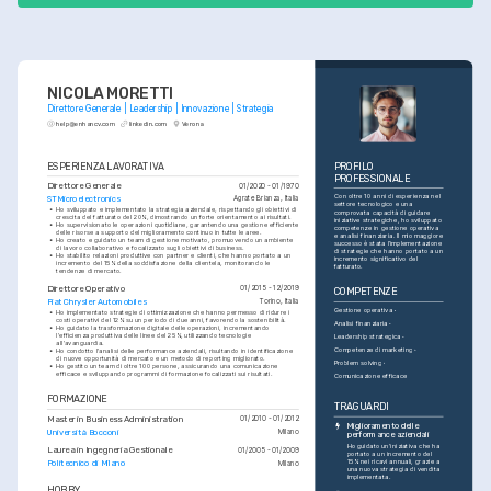
NICOLA MORETTI
Direttore Generale | Leadership | Innovazione | Strategia
help@enhancv.com
linkedin.com
Verona
ESPERIENZA LAVORATIVA
PROFILO 
PROFESSIONALE
Direttore Generale
01/2020 - 01/1970
Con oltre 10 anni di esperienza nel 
STMicroelectronics
Agrate Brianza, Italia
settore tecnologico e una 
•
Ho sviluppato e implementato la strategia aziendale, rispettando gli obiettivi di 
comprovata capacità di guidare 
crescita del fatturato del 20%, dimostrando un forte orientamento ai risultati.
iniziative strategiche, ho sviluppato 
•
Ho supervisionato le operazioni quotidiane, garantendo una gestione efficiente 
competenze in gestione operativa 
delle risorse a supporto del miglioramento continuo in tutte le aree.
e analisi finanziaria. Il mio maggiore 
•
Ho creato e guidato un team di gestione motivato, promuovendo un ambiente 
successo è stata l’implementazione 
di lavoro collaborativo e focalizzato sugli obiettivi di business.
di strategie che hanno portato a un 
•
Ho stabilito relazioni produttive con partner e clienti, che hanno portato a un 
incremento significativo del 
incremento del 15% della soddisfazione della clientela, monitorando le 
fatturato.
tendenze di mercato.
Direttore Operativo
01/2015 - 12/2019
COMPETENZE
Fiat Chrysler Automobiles
Torino, Italia
Gestione operativa
•
Ho implementato strategie di ottimizzazione che hanno permesso di ridurre i 
costi operativi del 12% su un periodo di due anni, favorendo la sostenibilità.
Analisi finanziaria
•
Ho guidato la trasformazione digitale delle operazioni, incrementando 
l'efficienza produttiva delle linee del 25%, utilizzando tecnologie 
Leadership strategica
all'avanguardia.
Competenze di marketing
•
Ho condotto l'analisi delle performance aziendali, risultando in identificazione 
di nuove opportunità di mercato e un metodo di reporting migliorato.
Problem solving
•
Ho gestito un team di oltre 100 persone, assicurando una comunicazione 
efficace e sviluppando programmi di formazione focalizzati sui risultati.
Comunicazione efficace
FORMAZIONE
TRAGUARDI
Master in Business Administration
01/2010 - 01/2012
Miglioramento delle 
Università Bocconi
Milano
performance aziendali
Ho guidato un'iniziativa che ha 
Laurea in Ingegneria Gestionale
01/2005 - 01/2009
portato a un incremento del 
15% nei ricavi annuali, grazie a 
Politecnico di Milano
Milano
una nuova strategia di vendita 
implementata.
HOBBY