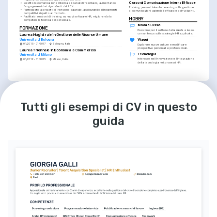
Corso di Comunicazione Interna Efficace
•
Gestito la comunicazione interna e i canali di feedback, aumentando 
l'engagement dei dipendenti del 20%.
Training presso LinkedIn Learning sulla gestione 
•
Partecipato a progetti di revisione salariale, assicurando allineamenti 
di comunicazioni aziendali efficaci e coinvolgenti.
competitivi rispetto al mercato.
•
Facilitato sessioni di training su nuovi software HR, migliorando la 
HOBBY
competenza tecnica del personale.
Moda e Lusso
FORMAZIONE
Passione per il settore della moda e lusso, 
con un focus sulle strategie HR applicate.
Laurea Magistrale in Gestione delle Risorse Umane
Università di Bologna
Viaggi
01/2015 - 01/2017
Bologna, Italia
Esplorare nuove culture e modificare 
prospettive personali e professionali.
Laurea Triennale in Economia e Commercio
Tecnologia
Università di Milano
Interesse nell'innovazione e l'integrazione 
01/2012 - 01/2015
Milano, Italia
della tecnologia nei processi HR.
LINGUE
Italiano
Inglese
Tutti gli esempi di CV in questo
Madrelingua
Madrelingua
guida