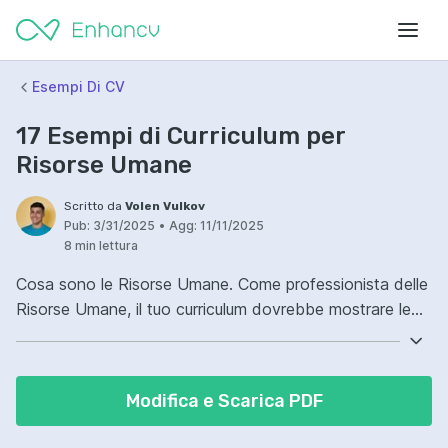
Esempi Di CV
17 Esempi di Curriculum per
Risorse Umane
Scritto da
Volen Vulkov
Pub:
3/31/2025
•
Agg:
11/11/2025
8 min lettura
Cosa sono le Risorse Umane. Come professionista delle
Risorse Umane, il tuo curriculum dovrebbe mostrare le
tue capacità e esperienze rilevanti per il ruolo di "job title
resume". Questo guida contiene 17 esempi di curriculum
di Risorse Umane e spiegherà perché sono efficaci.
Modifica e Scarica PDF