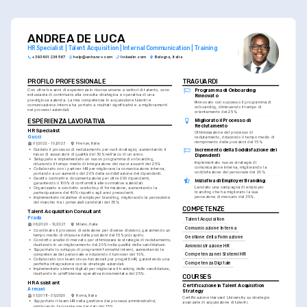
ANDREA DE LUCA
HR Specialist | Talent Acquisition | Internal Communication | Training
+393 401 234 567
help@enhancv.com
linkedin.com
Bologna, Italia
PROFILO PROFESSIONALE
TRAGUARDI
Programma di Onboarding 
Con oltre tre anni di esperienza in risorse umane e settori di talento, sono 
entusiasta di contribuire alla crescita strategica e operativa di una 
Rinnovato
prestigiosa azienda. La mia competenza in acquisizione talenti e 
Rinnovato con successo il programma di 
comunicazione interna ha portato a risultati significativi e a miglioramenti 
onboarding, diminuendo il tempo di 
nei processi aziendali.
orientamento del 25%.
Migliorato il Processo di 
ESPERIENZA LAVORATIVA
Reclutamento
HR Specialist
Ottimizzazione del processo di 
Gucci
reclutamento, riducendo il tempo medio di 
riempimento delle posizioni del 15%.
01/2022 - 10/2023
Firenze, Italia
•
Guidato il processo di reclutamento per ruoli strategici, aumentando il 
Incremento della Soddisfazione dei 
tasso di assunzioni di qualità del 30% nell'arco di un anno.
Dipendenti
•
Sviluppato e implementato un nuovo programma di onboarding, 
Implementato nuove strategie di 
riducendo il tempo medio di integrazione dei nuovi assunti del 25%.
comunicazione interna, migliorando la 
•
Collaborato con i partner HR per migliorare la comunicazione interna, 
soddisfazione del personale del 20%.
portando a un aumento del 20% della soddisfazione dei dipendenti.
•
Gestito contratti e documentazione per oltre 200 dipendenti, 
Iniziativa di Employer Branding
garantendo il 100% di conformità alle normative aziendali.
Lanciato una campagna di employer 
•
Organizzato e condotto workshop di formazione, aumentando la 
branding che ha migliorato la sua 
partecipazione del 40% rispetto agli anni precedenti.
percezione di mercato del 35%.
•
Implementato iniziative di employer branding, migliorando la percezione 
del marchio tra i potenziali candidati del 35%.
COMPETENZE
Talent Acquisition Consultant
Prada
Talent Acquisition
06/2020 - 12/2021
Milano, Italia
Comunicazione Interna
•
Coordinato il processo di selezione per diverse divisioni, garantendo un 
tempo medio di chiusura delle posizioni del 15% più rapido.
Gestione della Formazione
•
Condotto analisi di mercato per ottimizzare le strategie di reclutamento, 
risultando in un miglioramento del 20% nella qualità delle candidature.
Amministrazione HR
•
Supportato lo sviluppo di programmi formativi interni, aumentando le 
competenze del personale e riducendo il turnover del 10%.
Competenza nei Sistemi HR
•
Collaborato con team cross-funzionali per progetti HR, garantendo una 
Competenza Digitale
perfetta integrazione con le strategie aziendali.
•
Implementato sistemi digitali per migliorare il tracking delle candidature, 
risultando in un’efficienza operativa incrementata del 25%.
COURSES
HR Assistant
Certificazione in Talent Acquisition 
Armani
Strategy
01/2018 - 05/2020
Roma, Italia
Certificazione Harvard University su strategie 
•
Supportato il team HR nella gestione dei processi amministrativi, 
avanzate di acquisizione di talenti.
migliorando l'accuratezza dei dati del 15%.