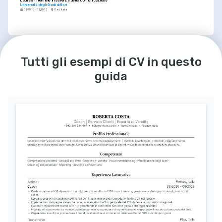
Laurea Triennale in Scienze della Comunicazione
Università degli Studi di Bari
01/2010 - 01/2013
Bari, Italia
LINGUE
Italiano
Inglese
Tutti gli esempi di CV in questo
Madrelingua
Eccellente
guida