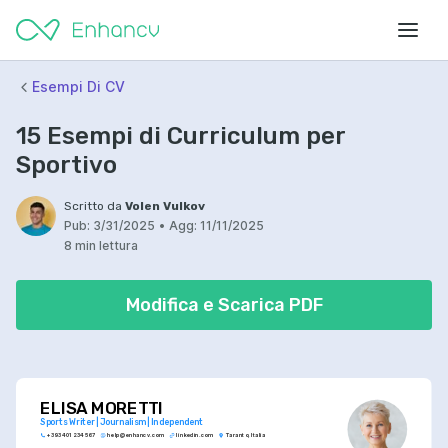
Esempi Di CV
15 Esempi di Curriculum per
Sportivo
Scritto da
Volen Vulkov
Pub:
3/31/2025
•
Agg:
11/11/2025
8 min lettura
Modifica e Scarica PDF
ELISA MORETTI
Sports Writer | Journalism | Independent
+393 401 234 567
help@enhancv.com
linkedin.com
Taranto, Italia