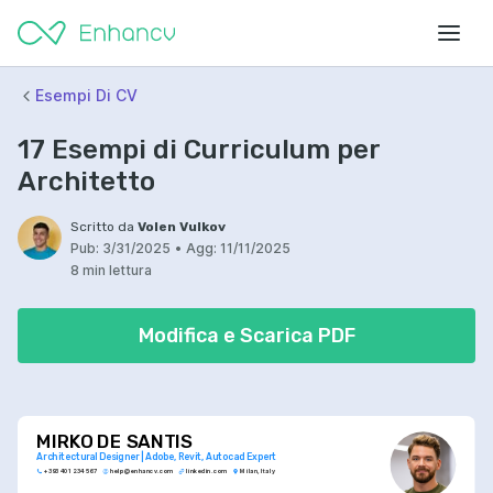
Esempi Di CV
17 Esempi di Curriculum per
Architetto
Scritto da
Volen Vulkov
Pub:
3/31/2025
•
Agg:
11/11/2025
8 min lettura
Modifica e Scarica PDF
MIRKO DE SANTIS
Architectural Designer | Adobe, Revit, Autocad Expert
+393 401 234 567
help@enhancv.com
linkedin.com
Milan, Italy