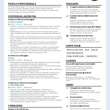
PROFILO PROFESSIONALE
TRAGUARDI
Architetto appassionato con 3 anni di esperienza nel design architettonico e 
Progetto di Rinnovo Edificio Storico
gestione di progetti, utilizzando abilità in Adobe, Revit e Autocad. 
Conclusione con successo di un progetto 
Conseguimento notevole nel miglioramento dei processi di progettazione, 
complesso con uno sconto del 15% sui costi 
riducendo i tempi di consegna del 20%.
stimati, rispettando tutte le normative.
Aumento della Soddisfazione del 
ESPERIENZA LAVORATIVA
Cliente
Senior Architectural Designer
Migliorato il feedback dei clienti del 30%, 
Archea Associati
tramite modifiche nel processo di 
presentazione e feedback continuo.
01/2021 - In corso
Milan, Italy
•
Gestione di un team di 5 persone nella progettazione di oltre 10 progetti, 
Ottimizzazione dei Tempi di Progetto
migliorando l'efficienza del 15% attraverso l'ottimizzazione dei flussi di 
Riduzione dei tempi di consegna dei progetti 
lavoro.
del 20%, implementando nuovi strumenti 
•
Implementazione di nuove soluzioni di design tridimensionale, creando 
digitali e metodi di pianificazione.
visioni realistiche per i clienti, aumentando la soddisfazione dell'utente del 
30%.
Gestione Efficace del Team
•
Coordinamento della documentazione esecutiva per il rinnovo di un edificio 
Guidato un team a migliorare del 15% 
storico, rispettando tutte le normative locali ed ottenendo l'approvazione in 
l'efficienza del processo progettuale 
un tempo record.
complessivo attraverso workshop formativi.
•
Riduzione del costo del progetto del 10% mediante una pianificazione 
preventiva dettagliata e implementazione di tecniche di costruzione 
innovative.
COMPETENZE
•
Collaborazione con il team di marketing per lo sviluppo di presentazioni 
accattivanti del progetto, aumentando le richieste dei clienti del 20%.
Adobe Creative Suite
Revit
Autocad
•
Sviluppo di piani dettagliati con Autocad e Revit, migliorando la precisione 
del progetto e riducendo i tempi di consegna del 25%.
Project Management
Architectural Designer
Design Architecturale
Calcoli Metrici
Piuarch
06/2019 - 12/2020
Milan, Italy
COURSES
•
Partecipazione alla progettazione e alla redazione di 8 progetti principali, 
Corso di Progettazione Sostenibile
garantendo la conformità alle normative edilizie locali.
•
Supervisione di team junior, contribuendo alla loro crescita professionale e 
Fornito da Green Building Council Italia, 
migliorando le capacità del team complessivo.
concentrandosi su tecniche moderne di 
•
Sviluppo e gestione di documentazione progettuale dettagliata, migliorando 
progettazione ecocompatibile.
la chiarezza e riducendo gli errori del 15%.
•
Collaborazione efficace con clienti di diverse nazionalità, garantendo un 
Certificazione Autodesk Revit 
approccio progettuale personalizzato e aumentando la fidelizzazione.
Professional
•
Utilizzo di Adobe Creative Suite per creare presentazioni visive 
Rilasciato da Autodesk, Inc., focalizzato su 
coinvolgenti, risultanti in un aumento del 25% di acquisizione clienti per i 
funzionalità avanzate di Revit per la progettazione 
progetti proposti.
estesa.
Assistant Architectural Designer
HOBBY
STUDIO BERGAMIN
05/2018 - 05/2019
Milan, Italy
Fotografia Architettonica
•
Supporto nei progetti di design residenziale, contribuendo al 
Interesse per immortalare l'estetica 
completamento di 5 nuovi sviluppi abitativi nei tempi e nel budget.
architettonica urbana con un occhio artistico 
•
Collaborazione nella redazione di specifiche tecniche e calcoli metrici 
dettagliato.
dettagliati per garantire la coerenza con i progetti.
•
Partecipazione a riunioni di team per discutere nuove idee progettuali e 
Escursionismo
apportare modifiche costruttive, migliorando la qualità dei progetti.
Appassionato di avventure all'aperto, 
•
Gestione dei rapporti con i fornitori e negoziazione dei contratti, riducendo 
esplorando paesaggi naturali e studiando il 
i costi complessivi del progetto del 5%.
loro impatto architettonico.
FORMAZIONE
Restauro Edifici Storici
Passione per la conservazione del patrimonio 
Master in Architettura