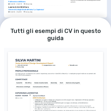
storico e interesse nel reimmaginare edifici 
Politecnico di Milano
antichi.
01/2016 - 01/2018
Milan, Italy
Laurea in Architettura
Università degli Studi di Roma 'La Sapienza'
01/2012 - 01/2016
Rome, Italy
LINGUE
Italiano
Inglese
Madrelingua
Eccellente
Tutti gli esempi di CV in questo
guida