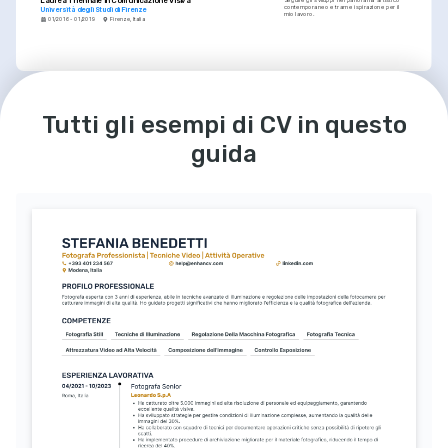
Laurea Triennale in Comunicazione Visiva
Seguire gli sviluppi nel panorama artistico 
contemporaneo e trarne ispirazione per il 
Università degli Studi di Firenze
mio lavoro.
01/2016 - 01/2019
Firenze, Italia
LINGUE
Italiano
Inglese
Tutti gli esempi di CV in questo
Madrelingua
Madrelingua
guida