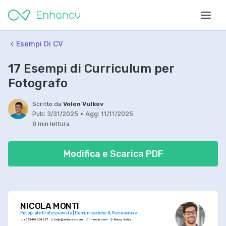
Esempi Di CV
17 Esempi di Curriculum per
Fotografo
Scritto da
Volen Vulkov
Pub:
3/31/2025
•
Agg:
11/11/2025
8 min lettura
Modifica e Scarica PDF
NICOLA MONTI
Fotografo Professionista | Comunicazione & Persuasione
+393 401 234 567
help@enhancv.com
linkedin.com
Roma, Italia