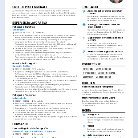
PROFILO PROFESSIONALE
TRAGUARDI
Aumento delle vendite del 30% in 
Appassionato fotografo con 5 anni di esperienza, ottime abilità di 
comunicazione e un record di miglioramento delle vendite del 30% tramite 
tre mesi
foto accattivanti. Desideroso di contribuire con entusiasmo all'eccellenza 
Implementato nuove tecniche fotografiche 
nel settore turistico.
per migliorare le offerte visive, risultando in 
un aumento delle vendite del 30%.
ESPERIENZA LAVORATIVA
Punteggio di soddisfazione del 
Fotografo Turistico
cliente del 95%
SmilePhoto
Garantita un'esperienza cliente eccezionale 
con un feedback positivo del 95% durante 
06/2023 - 09/2023
Firenze, Italia
l'alta stagione turistica.
•
Portato ad un aumento del 30% delle vendite attraverso la creazione di 
immagini accattivanti che hanno migliorato l'esperienza del cliente.
Miglioramento efficienza del team 
•
Collaborato con squadre di marketing e turismo per lo sviluppo di 
del 25%
campagne che hanno incrementato la retention dei clienti.
Ottimizzato i processi operativi per 
•
Assicurato una comunicazione efficace con oltre 200 clienti settimanali, 
aumentare l'efficienza del team di lavoro, 
ottenendo un punteggio di soddisfazione del 95%.
risparmiando tempo e risorse.
•
Gestito attrezzature fotografiche avanzate e software di fotoritocco 
per fornire immagini di altissima qualità.
Visibilità online migliorata del 40%
•
Guidato e formato nuovi membri del personale, migliorando la loro 
Creato un portfolio online professionale, 
produttività del 20% durante la stagione estiva.
migliorando la percezione pubblica e 
•
Partecipato a numerosi eventi turistici di alto profilo, migliorando la 
aumentando le richieste di lavoro del 40%.
visibilità aziendale e generando nuovi contatti.
Assistente Fotografo
COMPETENZE
Ricordi in Scatto
Fotografia
Comunicazione
06/2022 - 09/2022
Venezia, Italia
•
Supportato il fotografo principale durante eventi, aumentando 
Persuasione
Adobe Photoshop
l'efficienza del team del 25% e riducendo i tempi di consegna.
•
Sviluppato e mantenuto relazioni di fiducia con i clienti, incrementando il 
Lightroom
Gestione clienti
ritorno del cliente del 15%.
•
Operato con strumenti fotografici avanzati, contribuendo alla creazione 
di un portfolio diversificato e accattivante.
COURSES
•
Contribuito al design di layout per servizi fotografici, migliorando 
Corso Avanzato di Fotografia
l'appeal visivo del materiale di promozione.
•
Assicurato la conformità agli standard aziendali di qualità visuale, con un 
Un corso intensivo organizzato da Nikon School 
tasso di approvazione del 97% nelle proposte fotografiche.
focalizzato sulla tecnica fotografica avanzata e il 
fotoritocco.
Fotografo Freelance
Master in Comunicazione Visiva
Indipendente
Certificazione offerta da Istituto Italiano di 
01/2021 - 05/2022
Roma, Italia
Fotografia sul design visivo e strategie di 
•
Acquisito e fidelizzato una base di clienti diversificata, portando le 
comunicazione.
entrate annuali a un aumento del 50%.
•
Specializzato in fotografia di eventi con un focus su cerimonie e 
HOBBY
conferenze, garantendo immagini mozzafiato e memorabili.
•
Sviluppato un sito web personale per mostrare i lavori scelti, 
Fotografia
incrementando la visibilità online del 40%.
•
Offerto servizi su misura per clienti di alto profilo, migliorando il portfolio 
Mi appassiona immortalare momenti unici e 
personale con lavori di pregio.
creare immagini evocative che raccontano 
storie.
FORMAZIONE
Viaggi
Laurea Magistrale in Fotografia
Esplorare nuovi mondi e culture attraverso 
Università degli Studi di Roma La Sapienza
la lente della mia macchina fotografica.
01/2019 - 01/2021
Roma, Italia
Arte contemporanea