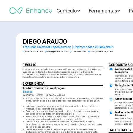
Currículo
Ferramentas
P
DIEGO ARAUJO
Tradutor e Revisor Especializado | Criptomoedas e Blockchain
+393 401 234 567
help@enhancv.com
linkedin.com
Campo Grande, Brasil
RESUMO
CONQUISTAS 
Aumento de 2
Profissional com mais de 3 anos de experiência em localização, habilidades 
avançadas em Fintech e blockchain, buscando expandir a difusão de 
Mercados
criptomoedas globalmente. Realizei melhorias significativas no desempenho 
Contribuí para a 
linguístico de plataformas com resultados mensuráveis.
de criptomoedas n
aumentando a ba
EXPERIÊNCIA
Redução de 1
Tradutor Sênior de Localização
Implementei novo
Binance
linguística que d
em 15%.
03/2020 - 10/2023
São Paulo, Brasil
•
Traduzi e revisei interfaces de usuário, materiais de marketing, e artigos de 
Satisfação do
ajuda, aumentando a clareza e precisão das comunicações externas em 
Assegurei a precis
20%.
em uma satisfaçã
•
Lidei com bugs linguísticos em aplicativos, reduzindo o tempo médio de 
plataformas de c
resolução de problemas para 2 dias.
•
Coordenei a manutenção de guias de estilo e glossários, garantindo a 
Melhoria de 3
consistência de tradução em diversos projetos.
Usuários
•
Executava avaliações LQA para plataformas de câmbio de criptomoeda, 
Revisões minucios
alcançando uma taxa de satisfação do usuário de 98%.
pesquisa aumenta
•
Colaborei em uma equipe interdepartamental, fornecendo insights 
comunicação em 
linguísticos que ajudaram a aumentar a adoção do aplicativo em mercados 
sul-americanos em 25%.
•
Demonstrei flexibilidade e respondi rapidamente às necessidades de 
HABILIDADES
tradução urgente, entregando projetos dentro do prazo regularmente.