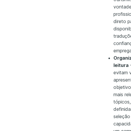
vontade
profiss
direto 
disponib
traduçõ
confian
emprega
Organiz
leitura
–
evitam 
apresen
objetiv
mais re
tópicos
definid
seleção
capacid