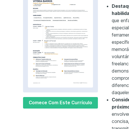
Destaq
habilid
que enf
especial
ferrame
específ
memoráv
voluntár
freelanc
demonstr
comprom
diferen
daquele
Conside
Comece Com Este Currículo
próximo
envolve
concisa
transmit