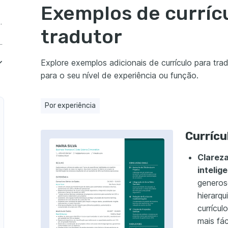
Exemplos de curríc
tor Meio período
tradutor
dutor Sem experiência
Explore exemplos adicionais de currículo para trad
para o seu nível de experiência ou função.
Por experiência
Currícu
 de Tradutor de Conteúdo Digital
Clareza
intelig
generos
adutor de Legendas para Filmes
hierarqu
currícul
mais fác
rículo de Tradutor de Negócios