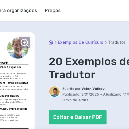
ara organizações
Preços
Exemplos De Currículo
Tradutor
20 Exemplos de
CHAVE
5% na Adoção em 
Tradutor
expansão de um aplicativo 
a América do Sul, 
se de usuários em 25%.
5% no Tempo de Revisão
s processos de revisão 
Escrito por
Volen Vulkov
iminuíram o tempo de revisão 
Publicado:
3/31/2025
•
Atualizado:
11/
 Usuário em 98%
8 min de leitura
ão linguística que resultou 
o do cliente de 98% em 
âmbio.
0% na Compreensão de 
as em relatórios de 
Editar e Baixar PDF
ram a clareza de 
30% para usuários.