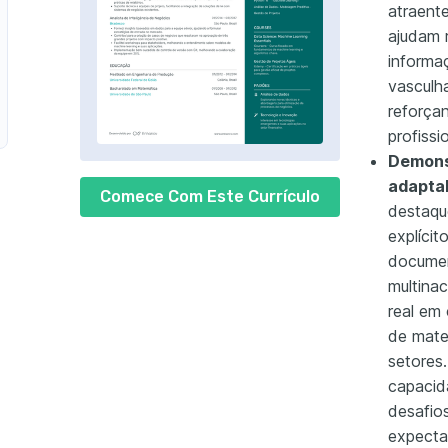
atraent
adutor de Marketing
ajudam 
informa
lo de Tradutor de Pesquisa
vasculh
reforça
rículo de Tradutor de Jornalismo
profissi
ações Públicas
Demons
adaptab
Comece Com Este Currículo
destaqu
lo de Tradutor de Engenharia
explícit
documen
Finanças
multina
real em
de mate
setores
capacid
desafios
expectat