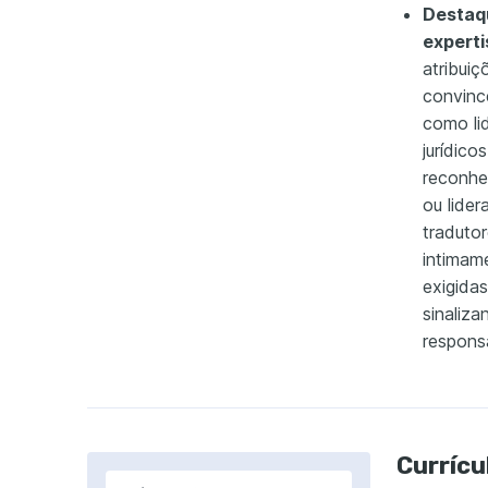
Destaq
experti
atribuiç
convinc
como li
jurídico
reconhe
ou lider
tradutor
intimam
exigida
sinaliza
respons
Currícu