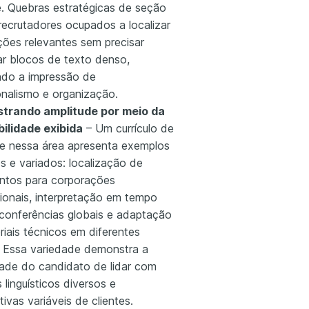
e. Quebras estratégicas de seção
recrutadores ocupados a localizar
ções relevantes sem precisar
ar blocos de texto denso,
ndo a impressão de
onalismo e organização.
trando amplitude por meio da
ilidade exibida
– Um currículo de
e nessa área apresenta exemplos
os e variados: localização de
tos para corporações
cionais, interpretação em tempo
 conferências globais e adaptação
riais técnicos em diferentes
. Essa variedade demonstra a
ade do candidato de lidar com
 linguísticos diversos e
ivas variáveis de clientes.