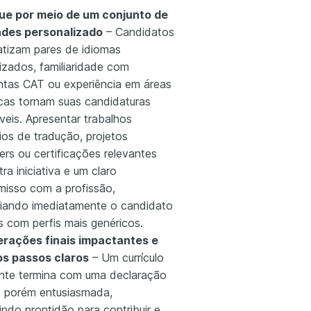
ue por meio de um conjunto de
ades personalizado
– Candidatos
atizam pares de idiomas
izados, familiaridade com
ntas CAT ou experiência em áreas
icas tornam suas candidaturas
eis. Apresentar trabalhos
ios de tradução, projetos
ers ou certificações relevantes
a iniciativa e um claro
isso com a profissão,
ciando imediatamente o candidato
s com perfis mais genéricos.
rações finais impactantes e
s passos claros
– Um currículo
nte termina com uma declaração
, porém entusiasmada,
indo prontidão para contribuir e