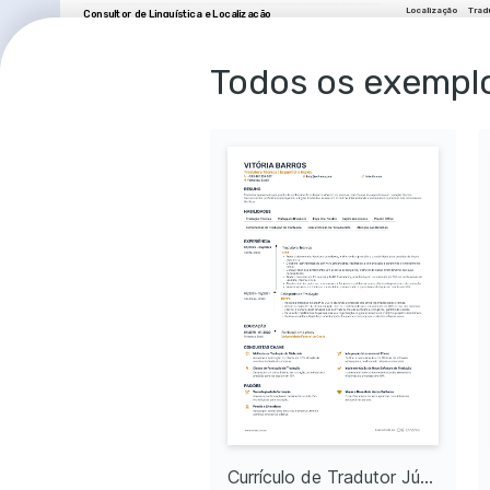
Localização
Trad
Consultor de Linguística e Localização
Coinbase
Fintech
Blockcha
06/2017 - 02/2020
Belo Horizonte, Brasil
•
Revisava relatórios de pesquisa e artigos de ajuda, resultando em 
COURSES
melhorias de compreensão em 30% para usuários multilingues.
Todos os exemplo
•
Desenvolvi conteúdo educacional sobre blockchain e DeFi, que contribuiu 
Certificação em Blo
para aumentar o tráfego do site em 35%.
Coursera - Curso abran
•
Criei e mantive bancos de dados terminológicos para suportar consistência 
criptomoedas, e inovaçã
de tradução em vários idiomas.
•
Monitorava e corrigia bugs de tradução, melhorando a precisão das 
Workshop de Local
mensagens em aplicativos móveis.
Udemy - Técnicas avanç
•
Desenvolvi estratégias para otimizar revisões linguísticas, reduzindo o 
aplicativos e plataforma
tempo médio de revisão em 15%.
Tradutor e Editor de Conteúdo
PAIXÕES
Mercado Bitcoin
Criptomoedas 
01/2015 - 05/2017
Rio de Janeiro, Brasil
Interesse profun
•
Traduzi documentos técnicos complexos para português, facilitando a 
tecnologias fina
acessibilidade a informações cruciais sobre criptomoedas.
estão transforma
•
Revisei conteúdos UI para precisão linguística e adesão ao estilo 
estabelecido.
Leitura e Análi
•
Conduzi revisões de qualidade que melhoraram a experiência do usuário 
Aprecio a leitura 
em 15%.
diversificadas e a
•
Colaborei com desenvolvedores e designers para assegurar que a 
contextos.
tradução de interface atendia aos padrões de usabilidade.
Exploração Cu
EDUCAÇÃO
Gosto de aprender
e idiomas, amplia
Mestrado em Linguística
linguístico.
Universidade Federal de Santa Catarina
01/2013 - 01/2015
Florianópolis, Brasil
Bacharelado em Letras
Universidade de São Paulo
01/2009 - 01/2013
São Paulo, Brasil
IDIOMAS
Português
Inglês
Currículo de Tradutor Sênior
Currículo de Tradutor Júnior
Nativo
Nativo