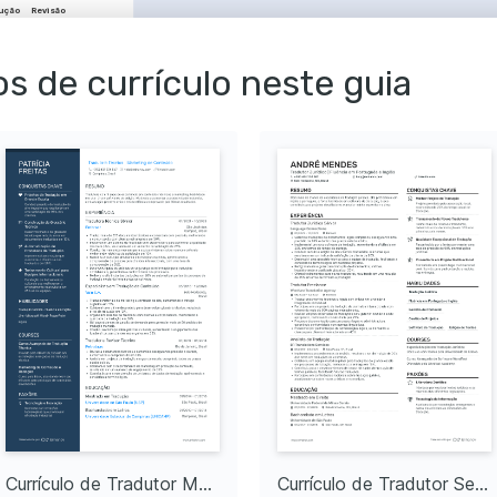
ução
Revisão
in
Criptomoedas
s de currículo neste guia
ckchain e Fintech
gente sobre blockchain, 
o financeira.
ização de Software
adas de localização para 
s digitais.
e Inovações Digitais
do em criptomoedas e 
nceiras emergentes que 
ndo o mercado global.
se Literária
de obras literárias 
 análise crítica de estilos e 
ltural
 sobre diferentes culturas 
ndo meu repertório cultural e 
Currículo de Tradutor Meio período
Currículo de Tradutor Sem experiência