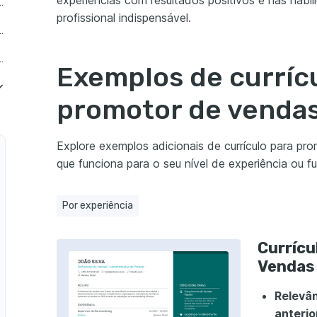
experiências com resultados positivos e nas habi
r de Vendas Sem experiência
profissional indispensável.
motor de Vendas Júnior
motor de Vendas Sênior
Exemplos de curríc
promotor de venda
tor de Vendas no Varejo
r de Vendas de Tecnologia
Explore exemplos adicionais de currículo para pr
que funciona para o seu nível de experiência ou f
r de Vendas de Automóveis
tor de Vendas de Imóveis
Por experiência
tor de Vendas de Viagens
Currícu
Vendas de Produtos Farmacêuticos
Vendas 
tor de Vendas de Seguros
Relevân
 Vendas de Alimentos e Bebidas
anterio