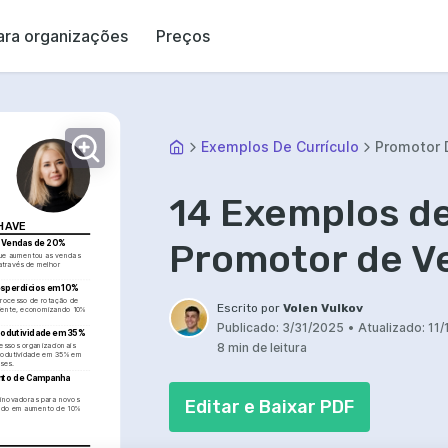
ara organizações
Preços
Exemplos De Currículo
Promotor 
14 Exemplos de
HAVE
Promotor de V
 Vendas de 20%
ue aumentou as vendas 
través de melhor 
sperdícios em 10%
rocesso de rotação de 
Escrito por
Volen Vulkov
iente, economizando 10% 
Publicado:
3/31/2025
•
Atualizado:
11/
odutividade em 35%
8 min de leitura
essos organizacionais 
rodutividade em 35% em 
ses.
to de Campanha 
inovadoras para novos 
Editar e Baixar PDF
ando em aumento de 10% 