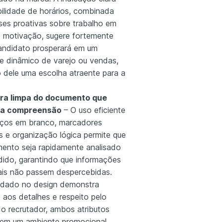
bilidade de horários, combinada
ses proativas sobre trabalho em
e motivação, sugere fortemente
andidato prosperará em um
e dinâmico de varejo ou vendas,
 dele uma escolha atraente para a
ura limpa do documento que
a a compreensão
– O uso eficiente
ços em branco, marcadores
s e organização lógica permite que
ento seja rapidamente analisado
dido, garantindo que informações
ais não passem despercebidas.
idado no design demonstra
 aos detalhes e respeito pelo
o recrutador, ambos atributos
s em um ambiente promocional.