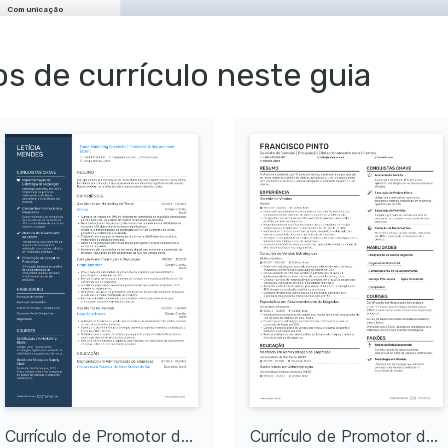
Comunicação
handising
Logística
s de currículo neste guia
as de Merchandising
ocado em técnicas 
de produtos.
stão de Estoque
fase em otimização de 
o logístico.
mportamento do 
ompreender tendências e 
consumidores no setor de 
novação
plorar como as novas 
 melhorar a experiência 
ais
render sobre novas 
s de negócios ao redor do 
Currículo de Promotor de Vendas Júnior
Currículo de Promotor de Vendas Sênior