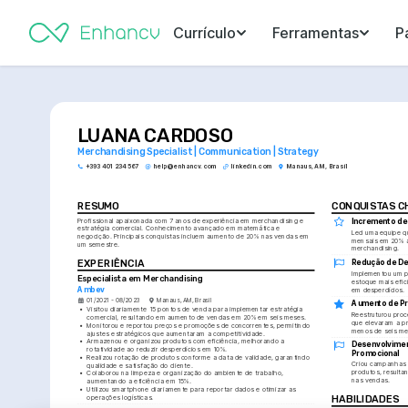
Currículo
Ferramentas
P
LUANA CARDOSO
Merchandising Specialist | Communication | Strategy
+393 401 234 567
help@enhancv.com
linkedin.com
Manaus, AM, Brasil
RESUMO
CONQUISTAS C
Profissional apaixonada com 7 anos de experiência em merchandising e 
Incremento de
estratégia comercial. Conhecimento avançado em matemática e 
Led uma equipe q
negocição. Principais conquistas incluem aumento de 20% nas vendas em 
mensais em 20% a
um semestre.
merchandising.
EXPERIÊNCIA
Redução de De
Implementou um p
Especialista em Merchandising
estoque mais efic
Ambev
em desperdícios.
01/2021 - 08/2023
Manaus, AM, Brasil
Aumento de Pr
•
Visitou diariamente 15 pontos de venda para implementar estratégia 
Reestruturou proc
comercial, resultando em aumento de vendas em 20% em seis meses.
que elevaram a p
•
Monitorou e reportou preços e promoções de concorrentes, permitindo 
menos de seis me
ajustes estratégicos que aumentaram a competitividade.
•
Armazenou e organizou produtos com eficiência, melhorando a 
Desenvolvimen
rotatividade ao reduzir desperdícios em 10%.
Promocional
•
Realizou rotação de produtos conforme a data de validade, garantindo 
Criou campanhas 
qualidade e satisfação do cliente.
produtos, result
•
Colaborou na limpeza e organização do ambiente de trabalho, 
nas vendas.
aumentando a eficiência em 15%.
•
Utilizou smartphone diariamente para reportar dados e otimizar as 
operações logísticas.
HABILIDADES