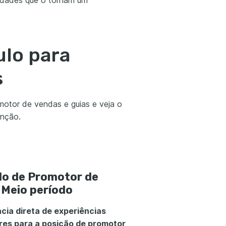
lidades que o tornam um
ulo para
s
omotor de vendas e guias e veja o
unção.
lo de Promotor de
Meio período
cia direta de experiências
res para a posição de promotor