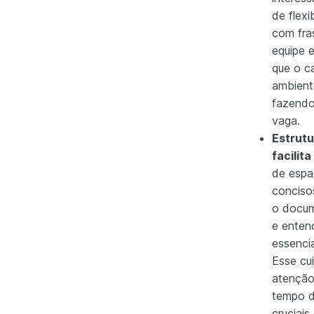
de flexi
com fra
equipe 
que o c
ambient
fazendo
vaga.
Estrut
facilit
de espa
conciso
o docum
e enten
essenci
Esse cu
atenção
tempo d
cruciai