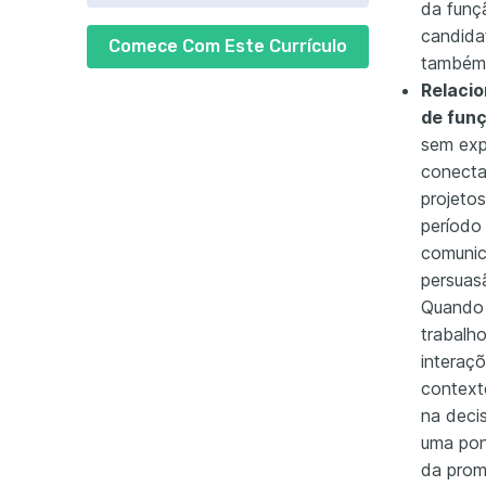
da funçã
candida
Comece Com Este Currículo
também 
Relacio
de fun
sem exp
conectar
projeto
período
comunic
persuas
Quando 
trabalh
interaç
context
na decis
uma pon
da prom