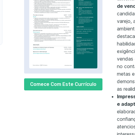
de ven
e Vendas em Marketing Digital
candida
varejo, 
ambient
destaca
habilid
exigênc
vendas 
no cont
metas e
demonst
Comece Com Este Currículo
as reali
Impress
e adapt
elabora
confian
atencio
interes