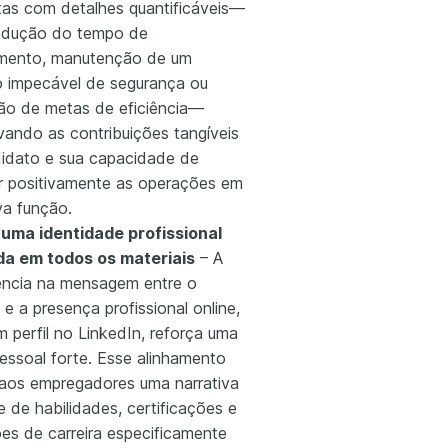
tas com detalhes quantificáveis—
edução do tempo de
mento, manutenção de um
co impecável de segurança ou
ão de metas de eficiência—
ando as contribuições tangíveis
idato e sua capacidade de
r positivamente as operações em
a função.
uma identidade profissional
da em todos os materiais
– A
ência na mensagem entre o
o e a presença profissional online,
 perfil no LinkedIn, reforça uma
essoal forte. Esse alinhamento
a aos empregadores uma narrativa
 de habilidades, certificações e
ões de carreira especificamente