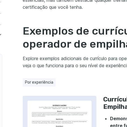
essenciais, mas também destacar qualquer treina
 empilhadeira Júnior
certificação que você tenha.
pilhadeira Meio período
lhadeira Sem experiência
Exemplos de curríc
operador de empilh
mpilhadeira de Armazém
ilhadeira de Construção
Explore exemplos adicionais de currículo para ope
veja o que funciona para o seu nível de experiênc
pilhadeira de Produção
pilhadeira de Logística
Por experiência
adeira de Carga e Descarga
Currícu
ilhadeira de Manutenção
Empilha
hadeira de Turno Noturno
Demons
entre f