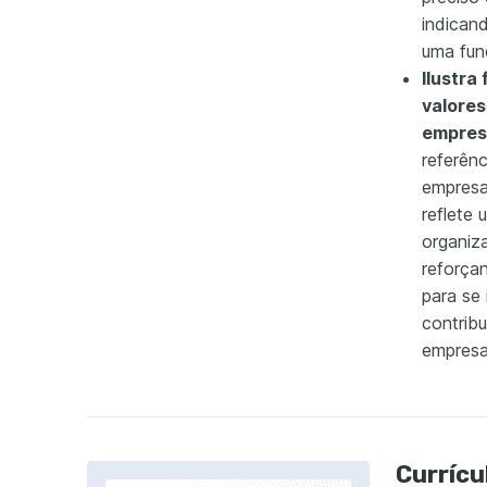
indican
uma fun
Ilustra
valores
empres
referênc
empresa 
reflete
organiza
reforça
para se
contrib
empresa
Currícu