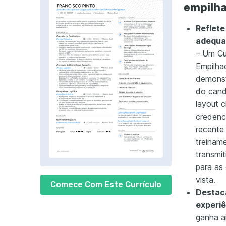
empilha
Reflet
adequaç
– Um Cu
Empilha
demonst
do cand
layout c
credenc
recente
treinam
transmit
para as 
vista.
Comece Com Este Currículo
Destac
experiê
ganha a