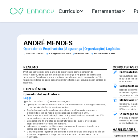
Currículo
Ferramentas
P
ANDRÉ MENDES
Operador de Empilhadeira | Segurança | Organização | Logística
+393 401 234 567
help@enhancv.com
linkedin.com
Belo Horizonte, MG
RESUMO
CONQUISTAS 
Profissional focado com 2 anos de experiência como operador de 
Prêmio de Fun
empilhadeira, destaque em otimização de carga e respeito às normas de 
Conquistado após
segurança. Proativo na manutenção preventiva gerando economia de 15%. 
resultaram em au
Capaz de liderar equipes para maximizar eficiência e segurança em ambiente 
operacional.
logístico.
Redução de A
EXPERIÊNCIA
Reduziu acidente
implementação de
Operador de Empilhadeira
segurança e trei
Loggi
Melhoria na Pr
01/2022 - 10/2023
Belo Horizonte, MG
Colaborou na atu
•
Operação proativa de empilhadeira para movimentar 200 cargas mensais, 
inventário, resul
promovendo eficiência sem incedentes.
98% nos registro
•
Realizei organização contínua de estoque, melhorando o acesso e 
diminuindo o tempo médio de localização de itens em 30%.
Otimização d
•
Desempenhei a verticalização dos racks, resultando no aumento de 20% 
Projetou e implem
da capacidade de armazenamento na área.
melhorou fluxo d
•
Colaborei em 10 projetos de reestruturação de layout, priorizando 
produtividade em
segurança e melhor fluxo de trabalho.
•
Liderança de equipe de 5 pessoas para garantir o cumprimento das 
normas regidas por ISO 9001 e 14001.
HABILIDADES
•
Manutenção de registros precisos de movimentação de carga através de 
software de gestão, assegurando uma redução de 40% de erros de 
Operação de Empil
inventário.