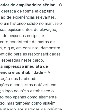
ador de empilhadeira sênior
– O
lo destaca de forma eficaz uma
são de experiências relevantes,
do um histórico sólido no manuseio
rsos equipamentos de elevação,
ça de pequenas equipes e
ento consistente de metas de
, o que, em conjunto, demonstra
ontidão para as responsabilidades
s esperadas neste cargo.
a impressão imediata de
ncia e confiabilidade
– A
tação das habilidades,
cações e conquistas notáveis em
ça logo no início estabelece o
to não apenas como altamente
cado, mas também como alguém
 e atendo aos padrões da indústria,