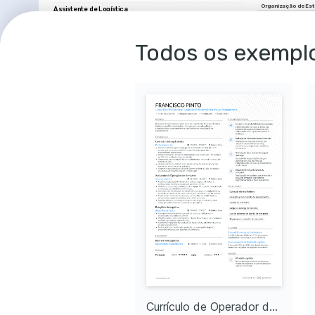
Organização de Es
Assistente de Logística
Manutenção Preven
VLI Logística
03/2020 - 12/2021
Contagem, MG
Normas de Segura
•
Responsável pela movimentação de 3000 paletes mensalmente, mantendo 
ritmo de trabalho seguro e eficiente.
Eficácia Operacion
Todos os exemplo
•
Implementação de novos processos de higienização de equipamentos, 
Gerenciamento de I
promovendo um ambiente de trabalho mais seguro.
•
Supervisão de carregamento e descarregamento de cargas especiais, com 
garantia de 100% de integridade dos itens.
COURSES
•
Condução de inspeções de segurança diárias em equipamentos resultando 
em uma redução de 15% em manutenções corretivas.
Treinamento de Ope
•
Acompanhamento do inventário semanal, garantindo uma precisão de 98% 
Curso realizado pelo S
nos registros de armazenamento.
técnicas de operação se
Operador de Empilhadeira Júnior
empilhadeiras.
Rumo Logística
Certificação em Ge
06/2018 - 02/2020
Belo Horizonte, MG
Curso oferecido pela E
•
Operação segura de empilhadeiras em alta capacidade, sem acidentes 
técnicas avançadas de 
durante todo o período de trabalho.
eficazes.
•
Organização eficaz do estoque com base em características dos produtos, 
melhorando o tempo de resposta da equipe.
PAIXÕES
•
Participação ativa em reuniões de segurança, contribuindo com ideias 
práticas para diminuição de riscos no local.
Logística Ver
•
Realização de manutenção preventiva em empilhadeiras, permitindo uma 
Interessado em pr
redução de 20% nos custos de manutenção.
eficiência energét
reduzir impacto a
EDUCAÇÃO
Inovação Tecn
Graduação em Logística
Apaixonado por 
Universidade Federal de Minas Gerais (UFMG)
eficiência e seg
01/2014 - 01/2018
Belo Horizonte, MG
corporativos e ind
MBA em Gestão de Operações
Fundação Getúlio Vargas (FGV)
01/2019 - 01/2020
Belo Horizonte, MG
IDIOMAS
PAIXÕES
Português
Inglês
Aventura
Currículo de Operador de Empilhadeira Sênior
Currículo de Operador de empilhadeira Júnior
Nativo
Avançado
Adoro explorar a 