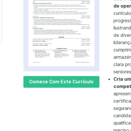
de oper
currícu
progres
ilustran
de dive
lideran
cumprim
armazém
clara pr
seniore
Cria um
Comece Com Este Currículo
competê
apresen
certifi
seguran
candida
qualifi
preciso