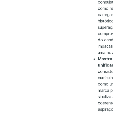
conquis
como r
carrega
históri
superaç
comprov
do cand
impacta
uma nov
Mostra 
unifica
consist
currícul
como um
marca p
sinaliz
coerente
aspiraç