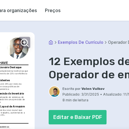
ara organizações
Preços
Exemplos De Currículo
Operador 
12 Exemplos de
CHAVE
cionário Destaque
Operador de e
 implementar melhorias que 
mento de 20% na eficiência 
cidentes
s em 35% por meio da 
 novas práticas de 
Escrito por
Volen Vulkov
namentos.
ecisão do Inventário
Publicado:
3/31/2025
•
Atualizado:
11/
alização de sistemas de 
8 min de leitura
tando em uma precisão de 
s.
e Layout de Armazém
entou novo layout que 
e trabalho, aumentando a 
 25%.
Editar e Baixar PDF
hadeiras