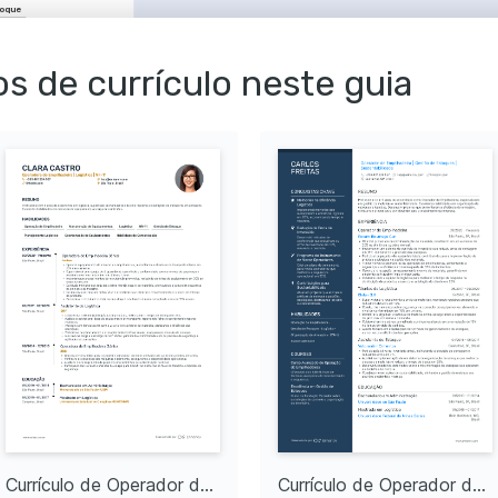
toque
tiva
nça
al
s de currículo neste guia
nventário
rador de Empilhadeira
ENAI, com abordagem nas 
gura e eficiente de 
stão de Estoques
scola SENAT, focado em 
gestão de inventários 
de
áticas sustentáveis e 
ica no setor logístico para 
mbiental.
ológica
inovações que promovem 
urança em ambientes 
ustriais.
Currículo de Operador de empilhadeira Meio período
Currículo de Operador de empilhadeira Sem experiência
natureza e praticar esportes 