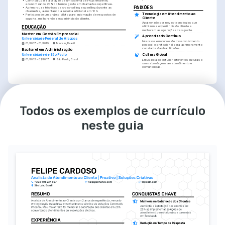
•
Contribuiu para a criação de um sistema de FAQs eficiente, 
economizando 20% do tempo gasto em chamadas repetitivas.
PAIXÕES
•
Aprimorou as técnicas de cross-selling e upselling durante as 
chamadas, aumentando a receita adicional em 12%.
Tecnologia em Atendimento ao 
•
Participou de um projeto piloto para automação de respostas de 
Cliente
suporte, melhorando a experiência do cliente.
Apaixonado por novas tecnologias que 
EDUCAÇÃO
otimizam a experiência do cliente e 
melhoram as operações de suporte.
Master em Gestão Empresarial
Aprendizado Contínuo
Universidade Federal de Alagoas
Interesse em cursos de desenvolvimento 
01/2017 - 01/2019
Maceió, Brazil
pessoal e profissional para aprimoramento 
constante das habilidades.
Bacharel em Administração
Universidade de São Paulo
Cultura Global
01/2013 - 01/2017
São Paulo, Brazil
Entusiasta de estudar diferentes culturas e 
suas abordagens ao atendimento e 
comunicação.
IDIOMAS
Português
Inglês
Todos os exemplos de currículo
Nativo
Nativo
neste guia