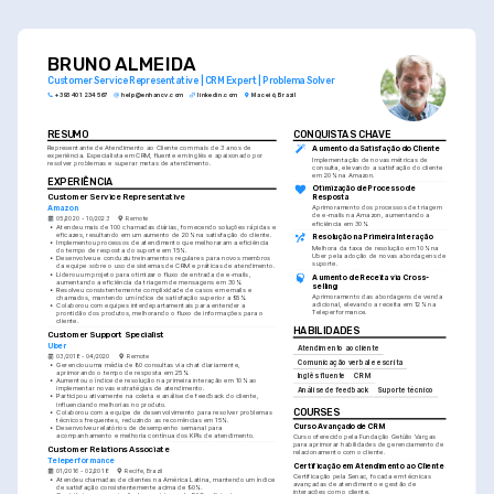
BRUNO ALMEIDA
Customer Service Representative | CRM Expert | Problema Solver
+393 401 234 567
help@enhancv.com
linkedin.com
Maceió, Brazil
RESUMO
CONQUISTAS CHAVE
Representante de Atendimento ao Cliente com mais de 3 anos de 
Aumento da Satisfação do Cliente
experiência. Especialista em CRM, fluente em inglês e apaixonado por 
Implementação de novas métricas de 
resolver problemas e superar metas de atendimento.
consulta, elevando a satisfação do cliente 
em 20% na Amazon.
EXPERIÊNCIA
Otimização de Processo de 
Customer Service Representative
Resposta
Amazon
Aprimoramento dos processos de triagem 
de e-mails na Amazon, aumentando a 
05/2020 - 10/2023
Remote
eficiência em 30%.
•
Atendeu mais de 100 chamadas diárias, fornecendo soluções rápidas e 
eficazes, resultando em um aumento de 20% na satisfação do cliente.
Resolução na Primeira Interação
•
Implementou processos de atendimento que melhoraram a eficiência 
Melhora da taxa de resolução em 10% na 
do tempo de resposta do suporte em 15%.
Uber pela adoção de novas abordagens de 
•
Desenvolveu e conduziu treinamentos regulares para novos membros 
suporte.
da equipe sobre o uso de sistemas de CRM e práticas de atendimento.
•
Liderou um projeto para otimizar o fluxo de entrada de e-mails, 
Aumento de Receita via Cross-
aumentando a eficiência da triagem de mensagens em 30%.
selling
•
Resolveu consistentemente complixidade de casos em emails e 
Aprimoramento das abordagens de venda 
chamados, mantendo um índice de satisfação superior a 95%.
adicional, elevando a receita em 12% na 
•
Colaborou com equipes interdepartamentais para entender a 
Teleperformance.
prontidão dos produtos, melhorando o fluxo de informações para o 
cliente.
HABILIDADES
Customer Support Specialist
Uber
Atendimento ao cliente
03/2018 - 04/2020
Remote
Comunicação verbal e escrita
•
Gerenciou uma média de 80 consultas via chat diariamente, 
aprimorando o tempo de resposta em 25%.
Inglês fluente
CRM
•
Aumentou o índice de resolução na primeira interação em 10% ao 
implementar novas estratégias de atendimento.
Análise de feedback
Suporte técnico
•
Participou ativamente na coleta e análise de feedback do cliente, 
influenciando melhorias no produto.
COURSES
•
Colaborou com a equipe de desenvolvimento para resolver problemas 
técnicos frequentes, reduzindo as recorrências em 15%.
Curso Avançado de CRM
•
Desenvolveu relatórios de desempenho semanal para 
acompanhamento e melhoria contínua dos KPIs de atendimento.
Curso oferecido pela Fundação Getúlio Vargas 
para aprimorar habilidades de gerenciamento de 
Customer Relations Associate
relacionamento com o cliente.
Teleperformance
Certificação em Atendimento ao Cliente
01/2016 - 02/2018
Recife, Brazil
Certificação pela Senac, focada em técnicas 
•
Atendeu chamadas de clientes na América Latina, mantendo um índice 
avançadas de atendimento e gestão de 
de satisfação consistentemente acima de 90%.
interações com o cliente.