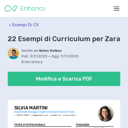
Esempi Di CV
22 Esempi di Curriculum per Zara
Scritto da
Volen Vulkov
Pub:
3/31/2025
•
Agg:
11/11/2025
8 min lettura
Modifica e Scarica PDF
SILVIA MARTINI
Department Manager | Esperta Gestione Clienti e Team
+393 401 234 567
help@enhancv.com
linkedin.com
Genova, Italia
PROFILO PROFESSIONALE
TRAGUARDI