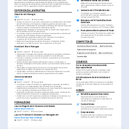
Con oltre 6 anni di esperienza nella gestione dei reparti retail, sono 
Incremento del NPS di 35 Punti
appassionata di migliorare l'esperienza del cliente e la produttività del 
Migliorata l'esperienza del cliente presso 
team. Ho esperienza nell'applicare analisi dei dati e leadership strategica 
Zara, aumentando il Net Promoter Score di 
per elevare i KPI e raggiungere obiettivi aziendali significativi.
35 punti.
ESPERIENZA LAVORATIVA
Aumento del 25% delle Entrate
Coordinato con successo eventi 
Department Manager
promozionali in negozio, aumentando le 
Zara
entrate annuali del 25%.
06/2018 - In corso
Genova, Italia
Riduzione del 10% della Perdita di 
•
Gestito un team di 10 persone, aumentando la soddisfazione del cliente 
Inventario
del 20% attraverso formazione e migliore gestione del personale.
Gestito efficacemente le scorte, limitando 
•
Monitorato e ottimizzato le operazioni quotidiane del negozio riducendo 
la perdita di inventario del 10% presso H&M.
i tempi di attesa e aumentando l'efficienza dell'8%.
•
Implementato strategie di vendita basate su analisi dati, migliorando i 
Formazione e Motivazione del Team
KPI di vendita del 15% su base annua.
Guidato un team di 15 membri per migliorare 
•
Coordinato eventi promozionali che hanno incrementato le entrate del 
la produttività del 12% tramite workshop 
negozio del 25% rispetto all'anno precedente.
formativi intensivi.
•
Supervisionato la gestione delle scorte, riducendo la perdita di 
inventario del 10% tramite controllo accurato.
•
Migliorata l'esperienza del cliente attraverso il feedback diretto, 
COMPETENZE
risultando in un Net Promoter Score aumentato di 35 punti.
Gestione del personale
Analisi dei dati
Assistant Store Manager
H&M
Operazioni di negozio
03/2016 - 05/2018
Genova, Italia
Esperienza del Cliente
Microsoft Excel
•
Supportato il manager del negozio nella gestione operativa quotidiana, 
migliorando i processi e risolvendo problemi in modo efficace.
Leadership
•
Formato e motivato un team di 15 membri, aumentando la produttività 
complessiva del 12%.
COURSES
•
Gestito analisi delle vendite settimanali e report, contribuendo a 
decisioni strategiche che hanno portato a un incremento delle vendite 
Corso Avanzato in Gestione delle 
del 10%.
Operazioni Retail
•
Ottimizzato la disposizione del negozio e l'esposizione dei prodotti 
migliorando il traffico del cliente e le vendite del 18%.
Istituto di Formazione Retail, focalizzato sulla 
•
Organizzato workshop settimanali per il team per migliorare il servizio 
gestione operativa efficiente nei contesti di 
clienti e ottenere feedback preziosi aumentandone la qualità.
vendita al dettaglio.
Sales Coordinator
Certificazione in Analisi dei Dati per il 
Retail
Benetton
Corso avanzato offerto da Coursera, focalizzato 
01/2014 - 02/2016
Genova, Italia
sull'utilizzo di dati per migliorare le prestazioni di 
•
Coordinato il team di vendita per raggiungere e superare gli obiettivi 
vendita.
mensili, con un miglioramento del 15% nelle cifre di vendita.
•
Implementato programmi di formazione per nuovi dipendenti migliorando 
la loro capacità di assistenza al cliente del 10%.
HOBBY
•
Assicurato un'efficace rotazione e gestione delle scorte, mantenendo i 
livelli di inventario in linea con le esigenze del business.
Retail Management Innovation
•
Collaborato con altri reparti per pianificare strategie promozionali, con 
Appassionata di nuove strategie e 
eventi che hanno aumentato la visibilità del marchio del 20%.
tecnologie per migliorare le operazioni di 
vendita al dettaglio.
FORMAZIONE
Cucina Italiana
Laurea Magistrale in Economia Aziendale
Amo sperimentare nuove ricette e 
Università di Genova
perfezionare la cucina tradizionale italiana.
01/2011 - 01/2013
Genova, Italia
Escursionismo
Laurea Triennale in Economia e Management
Mi piace esplorare la natura e fare lunghi 
trekking nei parchi naturali italiani.
Università degli Studi di Milano
01/2007 - 01/2011
Milano, Italia