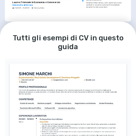
Laurea Triennale in Economia e Commercio
Amante della natura, amo esplorare nuovi 
sentieri e scoprire panorami mozzafiato 
Università di Verona
durante le mie escursioni.
01/2005 - 01/2008
Verona, Italia
LINGUE
HOBBY
Italiano
Inglese
Cucina italiana
Tutti gli esempi di CV in questo
Madrelingua
Eccellente
Appassionato di preparare e assaggiare 
piatti tradizionali italiani, sperimentando 
nuove ricette e sapori.
guida