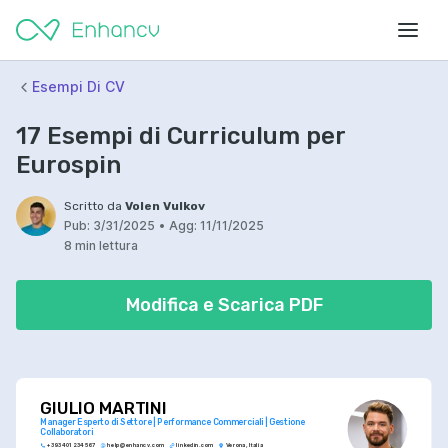
Esempi Di CV
17 Esempi di Curriculum per
Eurospin
Scritto da
Volen Vulkov
Pub:
3/31/2025
•
Agg:
11/11/2025
8 min lettura
Modifica e Scarica PDF
GIULIO MARTINI
Manager Esperto di Settore | Performance Commerciali | Gestione 
Collaboratori
+393 401 234 567
help@enhancv.com
linkedin.com
Verona, Italia