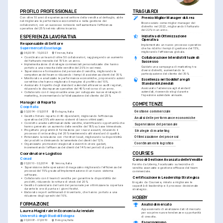
PROFILO PROFESSIONALE
TRAGUARDI
Con oltre 10 anni di esperienza nel settore della vendita al dettaglio, abile 
Premio Miglior Manager di Area
nel migliorare le performance economiche e nella gestione dei 
Riconosciuto come miglior manager del 
collaboratori, con un successo notevole nell'aumentare l'efficienza 
distretto nel 2022, migliorando il fatturato 
operativa del 25% nel mio ultimo incarico.
del 22% in un anno.
Iniziativa di Ottimizzazione 
ESPERIENZA LAVORATIVA
Operativa
Responsabile di Settore
Implementato un nuovo processo operativo 
Supermercati Esselunga
che ha ridotto i tempi di gestione del 15%, 
migliorando l'efficienza globale.
06/2018 - 10/2023
Firenze, Italia
•
Coordinato un team di oltre 50 collaboratori, raggiungendo un aumento 
Collaborazione Interdistrittuale di 
del fatturato mensile del 15% in un anno.
Successo
•
Implementazione di strategie commerciali personalizzate che hanno 
Guidato una campagna di marketing tra 
portato a una crescita delle vendite del 20% in sei mesi.
diversi distretti, aumentando la 
•
Supervisione e formazione del personale di vendita, migliorando le 
partecipazione del cliente del 30%.
competenze del team e riducendo i tempi di assistenza clienti del 30%.
•
Monitorato e analizzato le performance economiche, proponendo azioni 
Eccellenza nel Soddisfare gli 
correttive che hanno migliorato il margine di profitto del 10%.
Standard Aziendali
•
Assicurato il rispetto degli standard aziendali attraverso audit regolari, 
Assicurato l'aderenza agli standard 
riducendo le discrepanze operative del 40% nel corso di un anno.
aziendali, ricevendo elogi durante 
•
Collaborato con il responsabile area per sviluppare nuove strategie di 
l'ispezione aziendale annuale.
marketing, incrementando la fidelizzazione del cliente del 25%.
Manager di Reparto
COMPETENZE
Coop Italia
Gestione commerciale
03/2014 - 05/2018
Bologna, Italia
•
Gestito l'intero reparto di 40 dipendenti, migliorando l'efficienza 
Analisi delle performance economiche
operativa del 25% attraverso sistemi di lavoro ottimizzati.
•
Condotto analisi settimanali delle vendite, identificando opportunità che 
Supervisione del personale
hanno generato un aumento delle vendite del 18% su base trimestrale.
•
Progettato programmi di formazione per i nuovi assunti, riducendo il 
Strategie di marketing
processo di onboarding del 20% mantenendo alti standard di qualità.
•
Potenziato la relazione con i fornitori locali, migliorando la disponibilità 
Ottimizzazione dei processi
dei prodotti e diminuendo le lamentele dei clienti del 12%.
Coordinamento logistico
•
Organizzato promozioni stagionali e eventi in-store guidati, 
incrementando l'affluenza dei clienti del 14% nei periodi di punta.
COURSES
Coordinatore Logistico
Conad
Corso di Gestione Avanzata delle Vendite
01/2010 - 02/2014
Verona, Italia
Fornito da Udemy, focalizzato su tecniche di 
•
Supervisione delle operazioni di magazzino migliorando l'efficienza dei 
vendita avanzate e gestione efficace del team 
processi del 15% grazie all'implementazione di un nuovo sistema 
commerciale.
software.
Certificazione in Leadership Strategica
•
Collaborato con il team di vendita per garantire la disponibilità dei 
prodotti, riducendo le rotture di stock del 20%.
Erogato da Coursera, mirato a migliorare le 
•
Gestito il calendario dei turni del personale per ottimizzare la copertura 
capacità di leadership e il processo decisionale 
durante le ore di punta e i giorni festivi.
strategico.
•
Elaborato report settimanali di inventario, che hanno portato a una 
riduzione degli sprechi del 10%.
HOBBY
FORMAZIONE
Analisi di mercato
Appassionato di analizzare dati di mercato 
Laurea Magistrale in Economia Aziendale
per scoprire nuove tendenze e opportunità 
Università degli Studi di Bologna
di crescita.
01/2008 - 01/2010
Bologna, Italia
Escursionismo