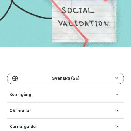
Svenska (SE)
Kom igång
CV-mallar
Skapa CV
Priser
Karriärguide
CV-mallar
Hjälp