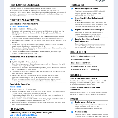
PROFILO PROFESSIONALE
TRAGUARDI
Con oltre 7 anni di esperienza nel settore amministrativo, sono 
Risparmi Logistici Annuali
appassionato nel portare un'impennata di efficienza e uno spirito di 
Realizzato un risparmio del 20% sui costi 
scoperta nell'ambiente alberghiero. La mia capacità di ottimizzare i processi 
logistici tramite la ridefinizione delle 
operativi e creare storie memorabili per gli ospiti è stata il mio più grande 
partnership con i fornitori.
risultato professionale.
Crescita della Soddisfazione del 
ESPERIENZA LAVORATIVA
Cliente
Aumentato la soddisfazione del cliente del 
Coordinatore Amministrativo
25% ottimizzando i processi di servizio, con 
Marriot International
una diminuzione delle lamentele del 15%.
03/2020 - 10/2023
Milano, Italia
Implementazione Sistemi Digitali
•
Sviluppato e implementato un processo di archiviazione digitale che ha 
Introdotto un sistema di archiviazione 
ridotto i tempi di ricerca documenti del 40%, migliorando l'efficienza 
digitale presso Marriot, migliorando 
operativa.
l'efficienza della squadra del 30%.
•
Organizzato eventi aziendali per più di 200 partecipanti, migliorando la 
soddisfazione dei clienti e conseguendo un feedback positivo del 95%.
Evento Riuscito con Grande 
•
Negoziazione di contratti con fornitori chiave, risparmiando il 15% sui costi 
Partecipazione
annuali.
Coordinazione di un congresso aziendale 
•
Collaborato con reparti interni per garantire conformità alle normative 
con oltre 500 partecipanti, aumentando il 
locali, riducendo gli errori burocratici del 30%.
riconoscimento del marchio del 30%.
•
Supervisione al team di assistenza clienti, migliorando il tempo di risposta 
ai problemi degli ospiti del 25%.
•
Gestito l'inventario delle attrezzature amministrative, riducendo gli 
COMPETENZE
sprechi di materiali ufficio del 20%.
Ottimizzazione dei processi
Assistente Amministrativo Senior
Hilton
Gestione dei progetti
01/2017 - 02/2020
Venezia, Italia
Negoziazione contratti
•
Coordinato i programmi di manutenzione preventiva, riducendo i tempi di 
inattività degli impianti del 10%.
Comunicazione interpersonale
•
Analizzato le metriche di rendimento operativo, consentendo un aumento 
del 7% nell'efficienza complessiva.
Capacità analitiche
Leadership
•
Implementato un nuovo sistema CRM, aumentando del 15% la precisione 
nella tenuta dei dati cliente.
COURSES
•
Partecipato a progetti di miglioramento continuo e innovazione, 
ottenendo un incremento del 20% nella soddisfazione del team.
Certified Hotel Administrator
•
Offerto formazione al personale amministrativo sugli aggiornamenti 
software, garantendo una transizione fluida e senza intoppi.
Certificazione ottenuta tramite American Hotel & 
Lodging Educational Institute, focalizzata sulla 
Specialista Operativo
leadership nel settore alberghiero.
Accor Hotels
Corso Avanzato in Gestione delle 
06/2014 - 12/2016
Torino, Italia
Operazioni
•
Gestito la comunicazione giornaliera tra reparti, ottimizzando il flusso di 
Corso online offerto da Coursera, concentrato su 
informazioni e migliorando la coesione del team.
tecniche di miglioramento operativo e strategico.
•
Assistenza nella pianificazione e nel bilancio del reparto, mantenendo i 
costi operativi sotto controllo.
HOBBY
•
Supervisione operativa delle attività front-desk, migliorando l'esperienza 
degli ospiti grazie a tempi di attesa ridotti del 20%.
Esplorazione Culturale
•
Risoluzione proattiva di problemi operativi, mantenendo la soddisfazione 
degli ospiti ai massimi livelli.
Interesse profondo per la scoperta di nuovi 
luoghi e culture, unendoli alla vita 
FORMAZIONE
professionale nel settore alberghiero.
Gastronomia
Laurea Magistrale in Management Alberghiero
Passione per la cucina internazionale, con un 
Università degli Studi di Milano
occhio di riguardo verso le tradizioni culinarie 
01/2012 - 01/2014
Milano, Italia