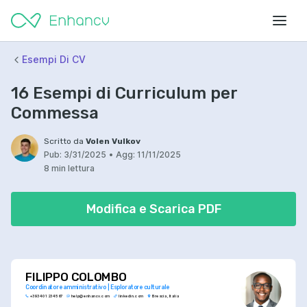
Esempi Di CV
16 Esempi di Curriculum per
Commessa
Scritto da
Volen Vulkov
Pub:
3/31/2025
•
Agg:
11/11/2025
8 min lettura
Modifica e Scarica PDF
FILIPPO COLOMBO
Coordinatore amministrativo | Esploratore culturale
+393 401 234 567
help@enhancv.com
linkedin.com
Brescia, Italia