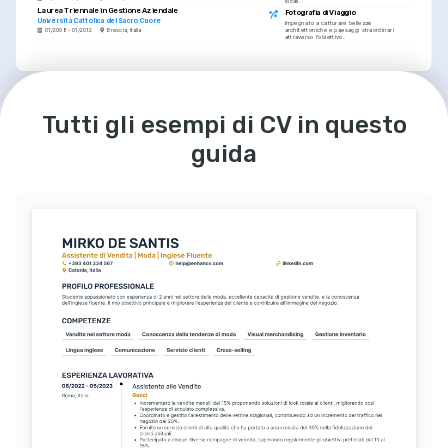
locali.
Laurea Triennale in Gestione Aziendale
Fotografia di Viaggio
Università Cattolica del Sacro Cuore
Impegnato a catturare bellezze 
01/2008 - 01/2012
Brescia, Italia
architettoniche e paesaggi straordinari 
attraverso l'obiettivo.
LINGUE
Italiano
Inglese
Madrelingua
Eccellente
Tutti gli esempi di CV in questo
guida